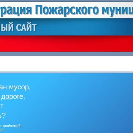
ан мусор,
 дороге,
ит
ь?
с проблемой —
ей!