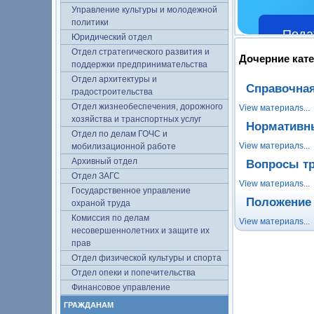
Управление культуры и молодежной
политики
Пода
Юридический отдел
Отдел стратегического развития и
Дочерние кат
поддержки предпринимательства
Отдел архитектуры и
Спрaвочна
градостроительства
Отдел жизнеобеспечения, дорожного
View материалs...
хозяйства и транспортных услуг
Нормативн
Отдел по делам ГОЧС и
View материалs...
мобилизационной работе
Архивный отдел
Вопросы тр
Отдел ЗАГС
View материалs...
Государственное управление
Положение
охраной труда
Комиссия по делам
View материалs...
несовершеннолетних и защите их
прав
Отдел физической культуры и спорта
Отдел опеки и попечительства
Финансовое управление
ГРАЖДАНАМ