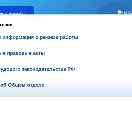
ть жалобу
Жалобы
егории
я информация о режиме работы
ые правовые акты
удового законодательства РФ
 об Общем отделе