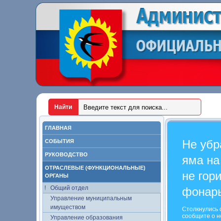
ГЛАВНАЯ
Не убр
СОБЫТИЯ
РУКОВОДСТВО
яма на
ОТРАСЛЕВЫЕ (ФУНКЦИОНАЛЬНЫЕ)
не гор
ОРГАНЫ
Общий отдел
фонар
Управление муниципальным
имуществом
Столкнулись 
сообщите о н
Управление образования