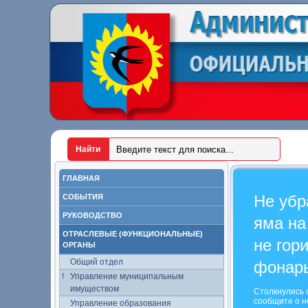
ГЛАВНАЯ
Не убр
СОБЫТИЯ
РУКОВОДСТВО
яма на
ОТРАСЛЕВЫЕ (ФУНКЦИОНАЛЬНЫЕ)
не гор
ОРГАНЫ
Общий отдел
фонар
Управление муниципальным
имуществом
Столкнулись 
сообщите о н
Управление образования