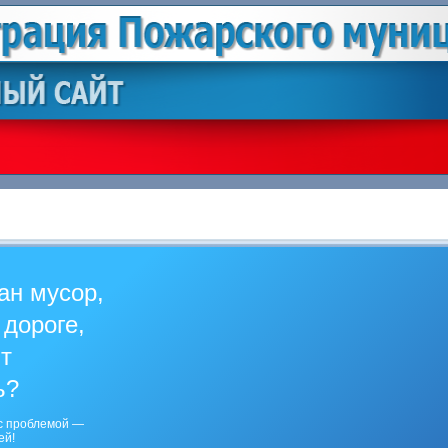
ан мусор,
 дороге,
ит
ь?
с проблемой —
ей!