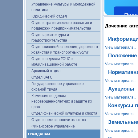
Управление культуры и молодежной
политики
Пода
Юридический отдел
Отдел стратегического развития и
Дочерние кат
поддержки предпринимательства
Отдел архитектуры и
Информаци
градостроительства
Отдел жизнеобеспечения, дорожного
View материалs...
хозяйства и транспортных услуг
Положение
Отдел по делам ГОЧС и
View материалs...
мобилизационной работе
Архивный отдел
Нормативн
Отдел ЗАГС
View материалs...
Государственное управление
Аукционы
охраной труда
Комиссия по делам
View материалs...
несовершеннолетних и защите их
Конкурсы п
прав
Отдел физической культуры и спорта
View материалs...
Отдел опеки и попечительства
Земельные
Финансовое управление
View материалs...
ГРАЖДАНАМ