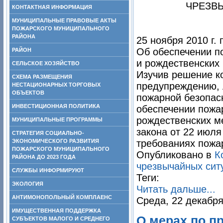
ЧРЕЗВ
КОНТАКТНАЯ ИНФОРМАЦИЯ
МУНИЦИПАЛЬНЫЕ ПРАВОВЫЕ АКТЫ
ПОЖАРСКОГО МУНИЦИПАЛЬНОГО
РАЙОНА
25 ноября 2010 г. 
Об обеспечении п
РАЙОН
и рождественских
СЕЛЬСКОЕ ХОЗЯЙСТВО
Изучив решение к
СХЕМА РАЗМЕЩЕНИЯ
предупреждению, 
НЕСТАЦИОНАРНЫХ ТОРГОВЫХ
ОБЪЕКТОВ
пожарной безопас
ИНВЕСТИЦИОННАЯ ПОЛИТИКА
обеспечении пожа
рождественских м
МУНИЦИПАЛЬНЫЕ ПРОГРАММЫ
закона от 22 июля
СТРАТЕГИЯ СОЦИАЛЬНО-
ЭКОНОМИЧЕСКОГО РАЗВИТИЯ
требованиях пожа
ПОЖАРСКОГО МУНИЦИПАЛЬНОГО
Опубликовано в
К
РАЙОНА ДО 2023 ГОДА
чрезвычайных сит
СЛУЖБЫ ИНФОРМИРУЮТ
Теги:
ЭКОЛОГИЯ
Читать дальше...
АНТИМОНОПОЛЬНЫЙ КОМПЛАЕНС
Среда, 22 декабря
ИМУЩЕСТВЕННАЯ ПОДДЕРЖКА
О мерах по 
СУБЪЕКТОВ МАЛОГО И СРЕДНЕГО