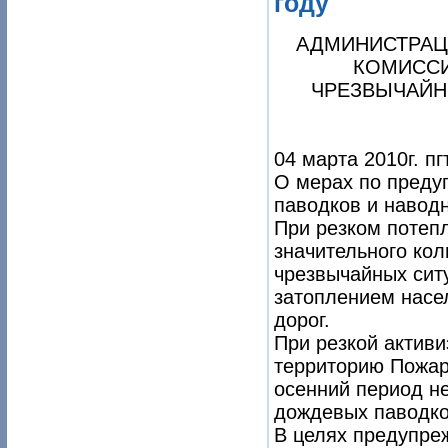
году
АДМИНИСТРАЦ
КОМИССИ
ЧРЕЗВЫЧАЙН
04 марта 2010г. п
О мерах по преду
паводков и наводн
При резком потепл
значительного кол
чрезвычайных ситу
затоплением насел
дорог.
При резкой активи
территорию Пожар
осенний период н
дождевых паводко
В целях предупре