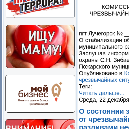
КОМИССИ
ЧРЕЗВЫЧАЙН
пгт Лучегорск № _
О стабилизации о
муниципального р
Заслушав информа
охраны С.Н. Зиба
Пожарского муниц
Опубликовано в
К
чрезвычайных сит
Теги:
Читать дальше...
Среда, 22 декабря
О состоянии 
от чрезвычай
разливами не