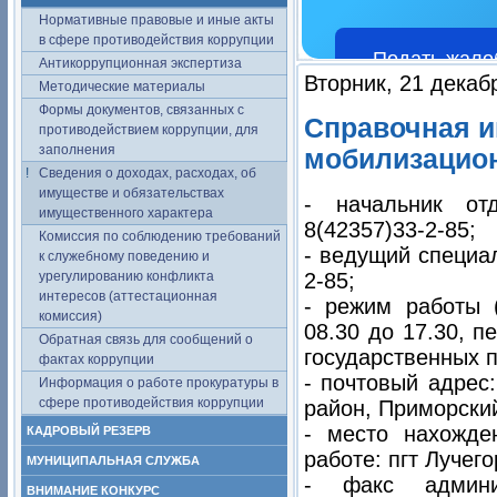
Нормативные правовые и иные акты
в сфере противодействия коррупции
Подать жало
Антикоррупционная экспертиза
Вторник, 21 декаб
Методические материалы
Формы документов, связанных с
Справочная и
противодействием коррупции, для
заполнения
мобилизацион
Сведения о доходах, расходах, об
имуществе и обязательствах
- начальник о
имущественного характера
8(42357)33-2-85;
Комиссия по соблюдению требований
- ведущий специа
к служебному поведению и
урегулированию конфликта
2-85;
интересов (аттестационная
- режим работы (
комиссия)
08.30 до 17.30, п
Обратная связь для сообщений о
государственных 
фактах коррупции
- почтовый адрес:
Информация о работе прокуратуры в
сфере противодействия коррупции
район, Приморский
- место нахожд
КАДРОВЫЙ РЕЗЕРВ
работе: пгт Лучег
МУНИЦИПАЛЬНАЯ СЛУЖБА
- факс админи
ВНИМАНИЕ КОНКУРС