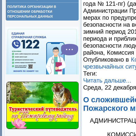
года № 121-пг) (д
ПОЛИТИКА ОРГАНИЗАЦИИ В
Администрации При
ОТНОШЕНИИ ОБРАБОТКИ
мерах по предупр
ПЕРСОНАЛЬНЫХ ДАННЫХ
безопасности на в
зимний период 201
периода и прибли
безопасности люд
района, Комиссия
Опубликовано в
К
чрезвычайных сит
Теги:
Читать дальше...
Среда, 22 декабря
О сложившейс
Пожарского м
АДМИНИСТРАЦ
КОМИССИ