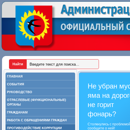
ГЛАВНАЯ
Не убран му
СОБЫТИЯ
РУКОВОДСТВО
яма на дорог
ОТРАСЛЕВЫЕ (ФУНКЦИОНАЛЬНЫЕ)
не горит
ОРГАНЫ
фонарь?
ГРАЖДАНАМ
РАБОТА С ОБРАЩЕНИЯМИ ГРАЖДАН
Столкнулись с проблемо
ПРОТИВОДЕЙСТВИЕ КОРРУПЦИИ
сообщите о ней!