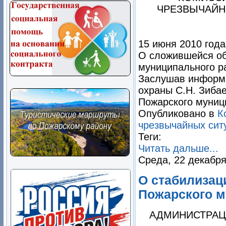
ЧРЕЗВЫЧАЙН
15 июня 2010 года
О сложившейся об
муниципального р
Заслушав информа
охраны С.Н. Зиба
Пожарского муниц
Опубликовано в
К
чрезвычайных сит
Теги:
Читать дальше...
Среда, 22 декабря
О стабилизац
Пожарского м
АДМИНИСТРАЦ