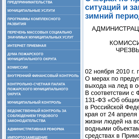
ПРЕДПРИНИМАТЕЛЬСТВА
ситуаций и з
МУНИЦИПАЛЬНЫЕ УСЛУГИ
зимний перио
ПРОГРАММЫ КОМПЛЕКСНОГО
РАЗВИТИЯ
АДМИНИСТРАЦ
ПЕРЕЧЕНЬ МАССОВЫХ СОЦИАЛЬНО
ЗНАЧИМЫХ МУНИЦИПАЛЬНЫХ УСЛУГ
КОМИССИ
ИНТЕРНЕТ ПРИЕМНАЯ
ЧРЕЗВ
ДУМА ПОЖАРСКОГО
МУНИЦИПАЛЬНОГО ОКРУГА
КОМИССИИ
02 ноября 2010 г. 
ВНУТРЕННИЙ ФИНАНСОВЫЙ КОНТРОЛЬ
О мерах по преду
КОНТРОЛЬНО-СЧЕТНАЯ ПАЛАТА
выхода на лед в о
ПОЖАРСКОГО МУНИЦИПАЛЬНОГО
В соответствии с
ОКРУГА
131-ФЗ «Об общих
МУНИЦИПАЛЬНЫЙ КОНТРОЛЬ
в Российской Фед
ВЕДОМСТВЕННЫЙ КОНТРОЛЬ ЗА
края от 24 апрел
СОБЛЮДЕНИЕМ ТРУДОВОГО
жизни людей на в
ЗАКОНОДАТЕЛЬСТВА
водными объектам
АДМИНИСТРАТИВНАЯ РЕФОРМА
средствах в Примо
ИМПОРТОЗАМЕЩЕНИЕ