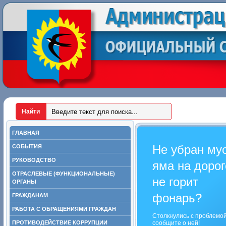
ГЛАВНАЯ
Не убран му
СОБЫТИЯ
РУКОВОДСТВО
яма на дорог
ОТРАСЛЕВЫЕ (ФУНКЦИОНАЛЬНЫЕ)
не горит
ОРГАНЫ
фонарь?
ГРАЖДАНАМ
РАБОТА С ОБРАЩЕНИЯМИ ГРАЖДАН
Столкнулись с проблемо
ПРОТИВОДЕЙСТВИЕ КОРРУПЦИИ
сообщите о ней!