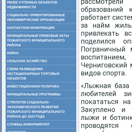
рассмотрел
РАНЕЕ УЧТЕННЫХ ОБЪЕКТОВ
НЕДВИЖИМОСТИ
образований 
СОЦИАЛЬНО ОРИЕНТИРОВАННЫЕ
работает систе
НЕКОММЕРЧЕСКИЕ ОРГАНИЗАЦИИ
за найм жиль
КОНТАКТНАЯ ИНФОРМАЦИЯ
привлекать в
МУНИЦИПАЛЬНЫЕ ПРАВОВЫЕ АКТЫ
поделился оп
ПОЖАРСКОГО МУНИЦИПАЛЬНОГО
РАЙОНА
Пограничный 
РАЙОН
воспитанием
СЕЛЬСКОЕ ХОЗЯЙСТВО
Черниговский 
СХЕМА РАЗМЕЩЕНИЯ
видов спорта.
НЕСТАЦИОНАРНЫХ ТОРГОВЫХ
ОБЪЕКТОВ
«Лыжная база
ИНВЕСТИЦИОННАЯ ПОЛИТИКА
любителей з
МУНИЦИПАЛЬНЫЕ ПРОГРАММЫ
покататься н
СТРАТЕГИЯ СОЦИАЛЬНО-
ЭКОНОМИЧЕСКОГО РАЗВИТИЯ
Закуплено и 
ПОЖАРСКОГО МУНИЦИПАЛЬНОГО
лыжи и ботинк
РАЙОНА ДО 2023 ГОДА
проводятся 
СЛУЖБЫ ИНФОРМИРУЮТ