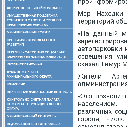
проинформиров
ЭКОЛОГИЯ
АНТИМОНОПОЛЬНЫЙ КОМПЛАЕНС
Мэр Находки 
ИМУЩЕСТВЕННАЯ ПОДДЕРЖКА
территорий общ
СУБЪЕКТОВ МАЛОГО И СРЕДНЕГО
ПРЕДПРИНИМАТЕЛЬСТВА
«На данный м
МУНИЦИПАЛЬНЫЕ УСЛУГИ
зарегистрир
ПРОГРАММЫ КОМПЛЕКСНОГО
РАЗВИТИЯ
автопарковки 
ПЕРЕЧЕНЬ МАССОВЫХ СОЦИАЛЬНО
освещения ули
ЗНАЧИМЫХ МУНИЦИПАЛЬНЫХ УСЛУГ
сказал Тимур 
ИНТЕРНЕТ ПРИЕМНАЯ
ДУМА ПОЖАРСКОГО
Жители Арте
МУНИЦИПАЛЬНОГО ОКРУГА
администрация
КОМИССИИ
ВНУТРЕННИЙ ФИНАНСОВЫЙ КОНТРОЛЬ
«Это позволил
КОНТРОЛЬНО-СЧЕТНАЯ ПАЛАТА
населением.
ПОЖАРСКОГО МУНИЦИПАЛЬНОГО
ОКРУГА
различных соц
МУНИЦИПАЛЬНЫЙ КОНТРОЛЬ
города, числ
ВЕДОМСТВЕННЫЙ КОНТРОЛЬ ЗА
отметил глава 