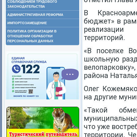
СОБЛЮДЕНИЕМ ТРУДОВОГО
ЗАКОНОДАТЕЛЬСТВА
В Красноарм
АДМИНИСТРАТИВНАЯ РЕФОРМА
бюджет» в рам
ИМПОРТОЗАМЕЩЕНИЕ
реализации 
ПОЛИТИКА ОРГАНИЗАЦИИ В
территорий.
ОТНОШЕНИИ ОБРАБОТКИ
ПЕРСОНАЛЬНЫХ ДАННЫХ
«В поселке В
школьную разд
велопарковку
района Наталья
Олег Кожемяко
на другие муни
«Такой обм
муниципальных
что уже востре
территории. Ч