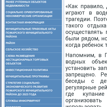
РАНЕЕ УЧТЕННЫХ ОБЪЕКТОВ
«Как правило,
НЕДВИЖИМОСТИ
играют в вод
СОЦИАЛЬНО ОРИЕНТИРОВАННЫЕ
НЕКОММЕРЧЕСКИЕ ОРГАНИЗАЦИИ
трагедии. Поэ
КОНТАКТНАЯ ИНФОРМАЦИЯ
такого отдых
МУНИЦИПАЛЬНЫЕ ПРАВОВЫЕ АКТЫ
осуществлять 
ПОЖАРСКОГО МУНИЦИПАЛЬНОГО
РАЙОНА
были рядом, но
РАЙОН
когда ребенок 
СЕЛЬСКОЕ ХОЗЯЙСТВО
Напомним, в 
СХЕМА РАЗМЕЩЕНИЯ
НЕСТАЦИОНАРНЫХ ТОРГОВЫХ
водных объек
ОБЪЕКТОВ
установить за
ИНВЕСТИЦИОННАЯ ПОЛИТИКА
запрещено. Р
МУНИЦИПАЛЬНЫЕ ПРОГРАММЫ
беседы с де
СТРАТЕГИЯ СОЦИАЛЬНО-
регулярные рей
ЭКОНОМИЧЕСКОГО РАЗВИТИЯ
ПОЖАРСКОГО МУНИЦИПАЛЬНОГО
где купание
РАЙОНА ДО 2023 ГОДА
организоват
СЛУЖБЫ ИНФОРМИРУЮТ
использова