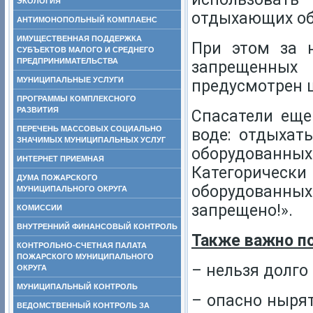
ЭКОЛОГИЯ
отдыхающих об
АНТИМОНОПОЛЬНЫЙ КОМПЛАЕНС
ИМУЩЕСТВЕННАЯ ПОДДЕРЖКА
При этом за 
СУБЪЕКТОВ МАЛОГО И СРЕДНЕГО
ПРЕДПРИНИМАТЕЛЬСТВА
запрещенных
МУНИЦИПАЛЬНЫЕ УСЛУГИ
предусмотрен 
ПРОГРАММЫ КОМПЛЕКСНОГО
РАЗВИТИЯ
Спасатели еще
ПЕРЕЧЕНЬ МАССОВЫХ СОЦИАЛЬНО
воде: отдыхат
ЗНАЧИМЫХ МУНИЦИПАЛЬНЫХ УСЛУГ
оборудованных
ИНТЕРНЕТ ПРИЕМНАЯ
Категорически
ДУМА ПОЖАРСКОГО
оборудованны
МУНИЦИПАЛЬНОГО ОКРУГА
запрещено!».
КОМИССИИ
ВНУТРЕННИЙ ФИНАНСОВЫЙ КОНТРОЛЬ
Также важно п
КОНТРОЛЬНО-СЧЕТНАЯ ПАЛАТА
ПОЖАРСКОГО МУНИЦИПАЛЬНОГО
– нельзя долго
ОКРУГА
МУНИЦИПАЛЬНЫЙ КОНТРОЛЬ
– опасно ныря
ВЕДОМСТВЕННЫЙ КОНТРОЛЬ ЗА