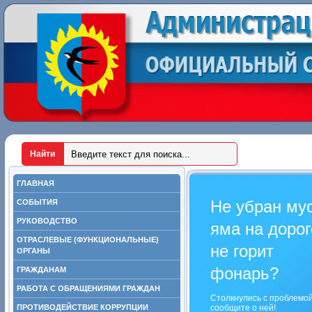
ГЛАВНАЯ
Не убран му
СОБЫТИЯ
РУКОВОДСТВО
яма на дорог
ОТРАСЛЕВЫЕ (ФУНКЦИОНАЛЬНЫЕ)
не горит
ОРГАНЫ
фонарь?
ГРАЖДАНАМ
РАБОТА С ОБРАЩЕНИЯМИ ГРАЖДАН
Столкнулись с проблемо
ПРОТИВОДЕЙСТВИЕ КОРРУПЦИИ
сообщите о ней!