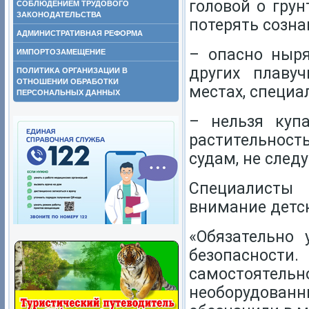
головой о грун
СОБЛЮДЕНИЕМ ТРУДОВОГО
ЗАКОНОДАТЕЛЬСТВА
потерять созна
АДМИНИСТРАТИВНАЯ РЕФОРМА
– опасно ныря
ИМПОРТОЗАМЕЩЕНИЕ
других плаву
ПОЛИТИКА ОРГАНИЗАЦИИ В
ОТНОШЕНИИ ОБРАБОТКИ
местах, специа
ПЕРСОНАЛЬНЫХ ДАННЫХ
– нельзя куп
растительност
судам, не след
Специалисты 
внимание детск
«Обязательно 
безопасности
самостоятельн
необорудованн