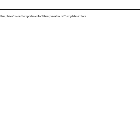
/templates/color2/templates/color2/templates/color2/templates/color2