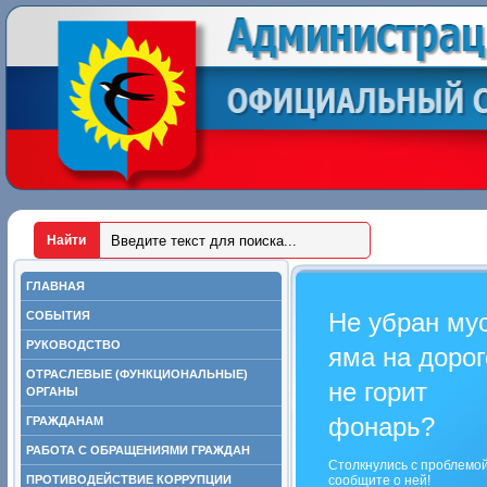
ГЛАВНАЯ
Не убран му
СОБЫТИЯ
РУКОВОДСТВО
яма на дорог
ОТРАСЛЕВЫЕ (ФУНКЦИОНАЛЬНЫЕ)
не горит
ОРГАНЫ
фонарь?
ГРАЖДАНАМ
РАБОТА С ОБРАЩЕНИЯМИ ГРАЖДАН
Столкнулись с проблемо
ПРОТИВОДЕЙСТВИЕ КОРРУПЦИИ
сообщите о ней!