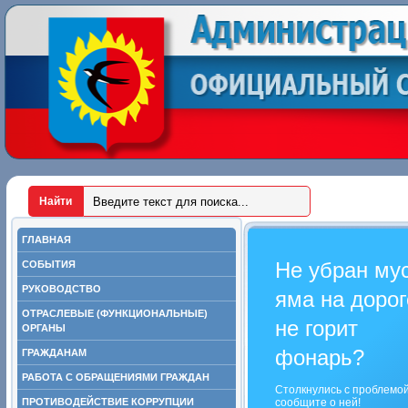
ГЛАВНАЯ
Не убран му
СОБЫТИЯ
РУКОВОДСТВО
яма на дорог
ОТРАСЛЕВЫЕ (ФУНКЦИОНАЛЬНЫЕ)
не горит
ОРГАНЫ
фонарь?
ГРАЖДАНАМ
РАБОТА С ОБРАЩЕНИЯМИ ГРАЖДАН
Столкнулись с проблемо
ПРОТИВОДЕЙСТВИЕ КОРРУПЦИИ
сообщите о ней!