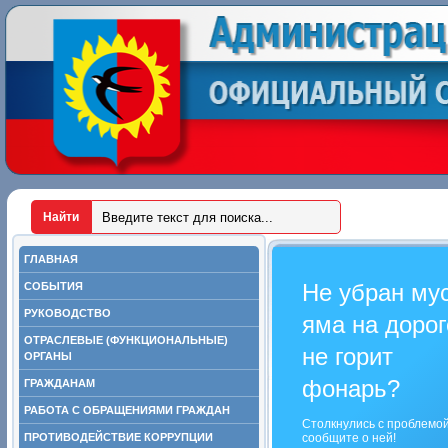
ГЛАВНАЯ
Не убран му
СОБЫТИЯ
РУКОВОДСТВО
яма на дорог
ОТРАСЛЕВЫЕ (ФУНКЦИОНАЛЬНЫЕ)
не горит
ОРГАНЫ
фонарь?
ГРАЖДАНАМ
РАБОТА С ОБРАЩЕНИЯМИ ГРАЖДАН
Столкнулись с проблемо
ПРОТИВОДЕЙСТВИЕ КОРРУПЦИИ
сообщите о ней!