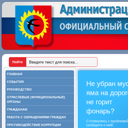
ГЛАВНАЯ
Не убран му
СОБЫТИЯ
РУКОВОДСТВО
яма на дорог
ОТРАСЛЕВЫЕ (ФУНКЦИОНАЛЬНЫЕ)
не горит
ОРГАНЫ
фонарь?
ГРАЖДАНАМ
РАБОТА С ОБРАЩЕНИЯМИ ГРАЖДАН
Столкнулись с проблемо
ПРОТИВОДЕЙСТВИЕ КОРРУПЦИИ
сообщите о ней!