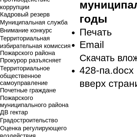
муниципал
коррупции
Кадровый резерв
годы
Муниципальная служба
Печать
Внимание конкурс
Территориальная
Email
избирательная комиссия
Пожарского района
Скачать вло
Прокурор разъясняет
Территориальное
428-па.docx
общественное
вверх стран
самоуправление
Почетные граждане
Пожарского
муниципального района
ДВ гектар
Градостроительство
Оценка регулирующего
воздействия