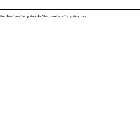
/templates/color2/templates/color2/templates/color2/templates/color2