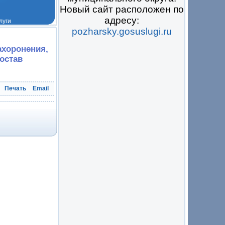
Новый сайт расположен по
адресу:
pozharsky.gosuslugi.ru
 на всё
ахоронения,
остав
Печать
Email