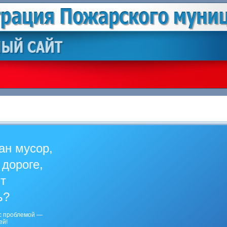
ан мусор,
 дороге,
ит
ь?
с проблемой —
ей!