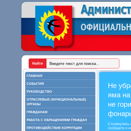
ГЛАВНАЯ
Не убр
СОБЫТИЯ
РУКОВОДСТВО
яма на
ОТРАСЛЕВЫЕ (ФУНКЦИОНАЛЬНЫЕ)
не гор
ОРГАНЫ
фонар
ГРАЖДАНАМ
РАБОТА С ОБРАЩЕНИЯМИ ГРАЖДАН
Столкнулись 
ПРОТИВОДЕЙСТВИЕ КОРРУПЦИИ
сообщите о н