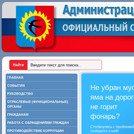
ГЛАВНАЯ
Не убран му
СОБЫТИЯ
РУКОВОДСТВО
яма на дорог
ОТРАСЛЕВЫЕ (ФУНКЦИОНАЛЬНЫЕ)
не горит
ОРГАНЫ
фонарь?
ГРАЖДАНАМ
РАБОТА С ОБРАЩЕНИЯМИ ГРАЖДАН
Столкнулись с проблемо
ПРОТИВОДЕЙСТВИЕ КОРРУПЦИИ
сообщите о ней!