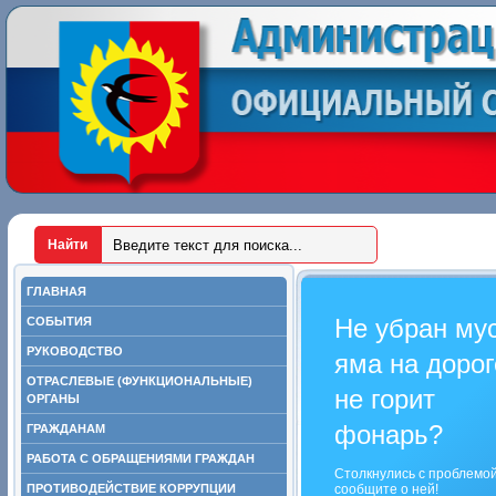
ГЛАВНАЯ
Не убран му
СОБЫТИЯ
РУКОВОДСТВО
яма на дорог
ОТРАСЛЕВЫЕ (ФУНКЦИОНАЛЬНЫЕ)
не горит
ОРГАНЫ
фонарь?
ГРАЖДАНАМ
РАБОТА С ОБРАЩЕНИЯМИ ГРАЖДАН
Столкнулись с проблемо
ПРОТИВОДЕЙСТВИЕ КОРРУПЦИИ
сообщите о ней!