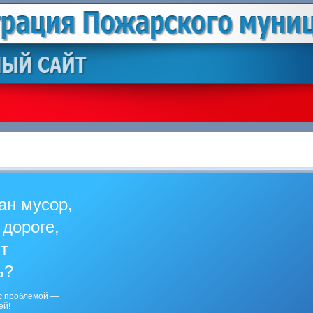
ан мусор,
 дороге,
ит
ь?
с проблемой —
ей!