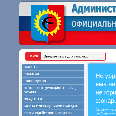
ГЛАВНАЯ
Не убр
СОБЫТИЯ
РУКОВОДСТВО
яма на
ОТРАСЛЕВЫЕ (ФУНКЦИОНАЛЬНЫЕ)
не гор
ОРГАНЫ
фонар
ГРАЖДАНАМ
РАБОТА С ОБРАЩЕНИЯМИ ГРАЖДАН
Столкнулись 
ПРОТИВОДЕЙСТВИЕ КОРРУПЦИИ
сообщите о н