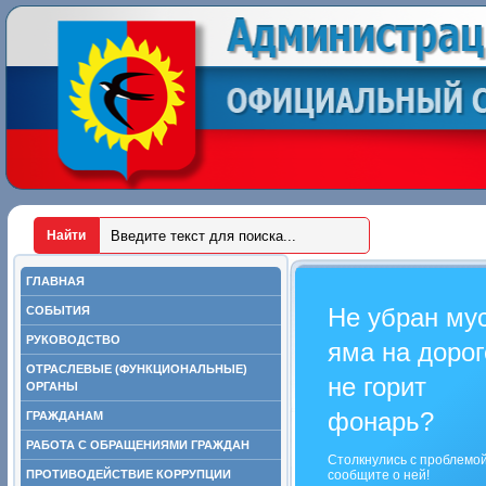
ГЛАВНАЯ
Не убран му
СОБЫТИЯ
РУКОВОДСТВО
яма на дорог
ОТРАСЛЕВЫЕ (ФУНКЦИОНАЛЬНЫЕ)
не горит
ОРГАНЫ
фонарь?
ГРАЖДАНАМ
РАБОТА С ОБРАЩЕНИЯМИ ГРАЖДАН
Столкнулись с проблемо
ПРОТИВОДЕЙСТВИЕ КОРРУПЦИИ
сообщите о ней!