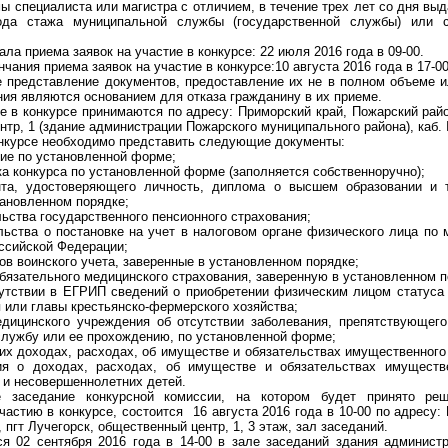
 специалиста или магистра с отличием, в течение трех лет со дня выд
ода стажа муниципальной службы (государственной службы) или 
ала приема заявок на участие в конкурсе: 22 июля 2016 года в 09-00.
нчания приема заявок на участие в конкурсе:10 августа 2016 года в 17-00
 представление документов, предоставление их не в полном объеме 
ия являются основанием для отказа гражданину в их приеме.
е в конкурсе принимаются по адресу: Приморский край, Пожарский райо
тр, 1 (здание администрации Пожарского муниципального района), каб.
онкурсе необходимо представить следующие документы:
ние по установленной форме;
ка конкурса по установленной форме (заполняется собственноручно);
нта, удостоверяющего личность, диплома о высшем образовании и т
тановленном порядке;
ьства государственного пенсионного страхования;
льства о постановке на учет в налоговом органе физического лица по 
оссийской Федерации;
ов воинского учета, заверенные в установленном порядке;
бязательного медицинского страхования, заверенную в установленном п
сутствии в ЕГРИП сведений о приобретении физическим лицом статуса
 или главы крестьянско-фермерского хозяйства;
дицинского учреждения об отсутствии заболевания, препятствующег
лужбу или ее прохождению, по установленной форме;
их доходах, расходах, об имуществе и обязательствах имущественного
ия о доходах, расходах, об имуществе и обязательствах имуществе
) и несовершеннолетних детей.
е заседание конкурсной комиссии, на котором будет принято ре
частию в конкурсе, состоится 16 августа 2016 года в 10-00 по адресу:
 пгт Лучегорск, общественный центр, 1, 3 этаж, зал заседаний.
ся 02 сентября 2016 года в 14-00 в зале заседаний здания админист