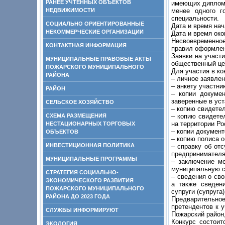
РАНЕЕ УЧТЕННЫХ ОБЪЕКТОВ
имеющих дипломы
НЕДВИЖИМОСТИ
менее одного г
специальности.
СОЦИАЛЬНО ОРИЕНТИРОВАННЫЕ
Дата и время нач
НЕКОММЕРЧЕСКИЕ ОРГАНИЗАЦИИ
Дата и время око
Несвоевременное
КОНТАКТНАЯ ИНФОРМАЦИЯ
правил оформлен
Заявки на участи
МУНИЦИПАЛЬНЫЕ ПРАВОВЫЕ АКТЫ
общественный цен
ПОЖАРСКОГО МУНИЦИПАЛЬНОГО
Для участия в к
РАЙОНА
– личное заявле
– анкету участни
РАЙОН
– копии докуме
заверенные в ус
СЕЛЬСКОЕ ХОЗЯЙСТВО
– копию свидетел
СХЕМА РАЗМЕЩЕНИЯ
– копию свидете
на территории Р
НЕСТАЦИОНАРНЫХ ТОРГОВЫХ
– копии документ
ОБЪЕКТОВ
– копию полиса о
ИНВЕСТИЦИОННАЯ ПОЛИТИКА
– справку об от
предпринимателя
МУНИЦИПАЛЬНЫЕ ПРОГРАММЫ
– заключение ме
муниципальную с
СТРАТЕГИЯ СОЦИАЛЬНО-
– сведения о сво
ЭКОНОМИЧЕСКОГО РАЗВИТИЯ
а также сведен
ПОЖАРСКОГО МУНИЦИПАЛЬНОГО
супруги (супруга
РАЙОНА ДО 2023 ГОДА
Предварительно
претендентов к у
СЛУЖБЫ ИНФОРМИРУЮТ
Пожарский район,
Конкурс состоит
ЭКОЛОГИЯ