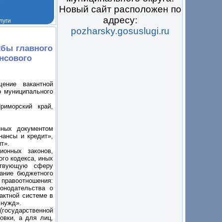
Новый сайт расположен по
адресу:
pozharsky.gosuslugi.ru
 на всё
жбы главного
нсового
щение вакантной
о муниципального
риморский край,
нных документом
нансы и кредит»,
т».
ионных законов,
го кодекса, иных
ствующую сферу
нание бюджетного
 правоотношения:
онодательства о
актной системе в
 нужд».
(государственной
овки, а для лиц,