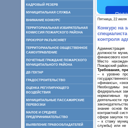
КАДРОВЫЙ РЕЗЕРВ
МУНИЦИПАЛЬНАЯ СЛУЖБА
Пода
Пятница, 22 июля 
ВНИМАНИЕ КОНКУРС
Конкурс на 
ТЕРРИТОРИАЛЬНАЯ ИЗБИРАТЕЛЬНАЯ
КОМИССИЯ ПОЖАРСКОГО РАЙОНА
специалиста
контроля ад
ПРОКУРОР РАЗЪЯСНЯЕТ
ТЕРРИТОРИАЛЬНОЕ ОБЩЕСТВЕННОЕ
Администрация 
САМОУПРАВЛЕНИЕ
должности муниц
финансового кон
ПОЧЕТНЫЕ ГРАЖДАНЕ ПОЖАРСКОГО
Место нахожден
МУНИЦИПАЛЬНОГО РАЙОНА
Пожарский район,
Требования, пр
ДВ ГЕКТАР
– к уровню про
государственног
ГРАДОСТРОИТЕЛЬСТВО
«финансы», «экон
Необходимы зна
ОЦЕНКА РЕГУЛИРУЮЩЕГО
федеральных зак
ВОЗДЕЙСТВИЯ
нормативных п
деятельности пр
МУНИЦИПАЛЬНЫЕ ПАССАЖИРСКИЕ
законодательств
ПЕРЕВОЗКИ
знание основ б
МАЛОЕ И СРЕДНЕЕ
контрактной сис
сфере закупок то
ПРЕДПРИНИМАТЕЛЬСТВО
– к стажу муниц
ВЫЯВЛЕНИЕ ПРАВООБЛАДАТЕЛЕЙ
службы) или не 