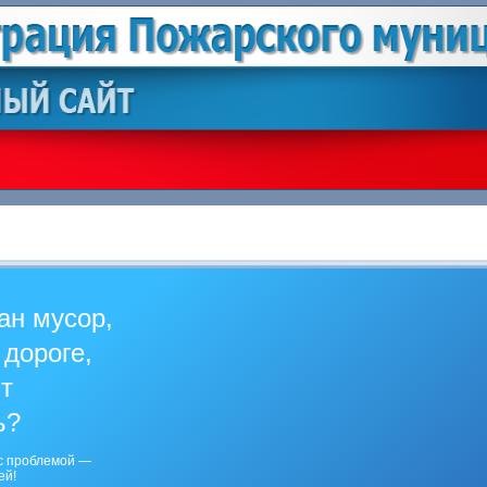
ан мусор,
 дороге,
ит
ь?
с проблемой —
ей!