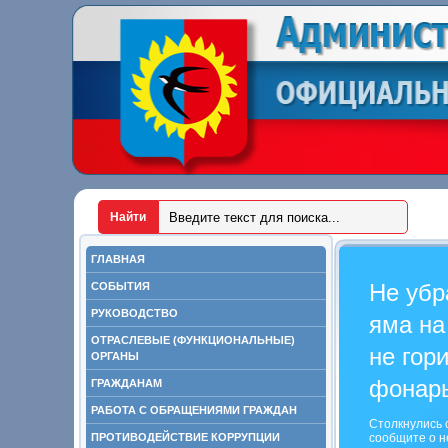
ГЛАВНАЯ
Не убр
СОБЫТИЯ
РУКОВОДСТВО
яма на
ОТРАСЛЕВЫЕ (ФУНКЦИОНАЛЬНЫЕ)
не гор
ОРГАНЫ
фонар
ГРАЖДАНАМ
РАБОТА С ОБРАЩЕНИЯМИ ГРАЖДАН
Столкнулись 
ПРОТИВОДЕЙСТВИЕ КОРРУПЦИИ
сообщите о н