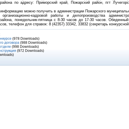
района по адресу: Приморский край, Пожарский район, пгт Лучегор
информацию можно получить в администрации Пожарского муниципально
рганизационно-кадровой работы и делопроизводства администра
района, понедельник-пятница с 8-30 часов до 17-30 часов. Обеденный
асов, телефон для справок: 8 (42357) 33342, 33832 (секретарь конкурсной
:
онкурсе
(978 Downloads)
ого договора
(988 Downloads)
отделе
(998 Downloads)
нструкция
(972 Downloads)
wnloads)