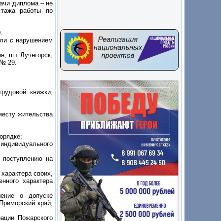
ачи диплома – не
стажа работы по
.
или с нарушением
н, пгт Лучегорск,
 № 29.
рудовой книжки,
месту жительства
орядке;
 индивидуального
о поступлению на
 характера своих,
нного характера
шение о допуске
 Приморский край,
рации Пожарского