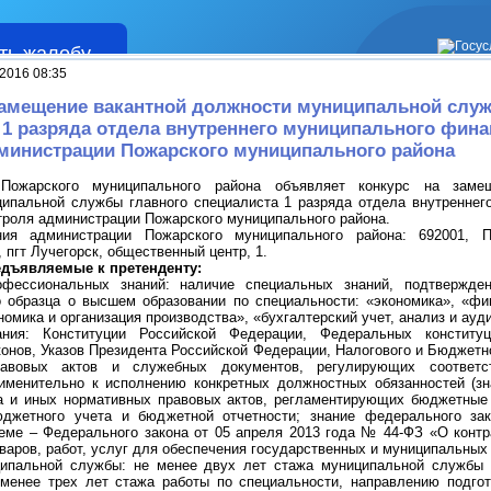
ть жалобу
Жалобы
2016 08:35
замещение вакантной должности муниципальной слу
 1 разряда отдела внутреннего муниципального фина
министрации Пожарского муниципального района
Пожарского муниципального района объявляет конкурс на заме
ипальной службы главного специалиста 1 разряда отдела внутреннег
троля администрации Пожарского муниципального района.
ия администрации Пожарского муниципального района: 692001, П
 пгт Лучегорск, общественный центр, 1.
едъявляемые к претенденту:
фессиональных знаний: наличие специальных знаний, подтвержде
о образца о высшем образовании по специальности: «экономика», «фи
омика и организация производства», «бухгалтерский учет, анализ и ауди
ния: Конституции Российской Федерации, Федеральных конституц
онов, Указов Президента Российской Федерации, Налогового и Бюджетно
равовых актов и служебных документов, регулирующих соответ
именительно к исполнению конкретных должностных обязанностей (з
а и иных нормативных правовых актов, регламентирующих бюджетные
юджетного учета и бюджетной отчетности; знание федерального зак
теме – Федерального закона от 05 апреля 2013 года № 44-ФЗ «О контр
варов, работ, услуг для обеспечения государственных и муниципальных
ипальной службы: не менее двух лет стажа муниципальной службы 
менее трех лет стажа работы по специальности, направлению подгот