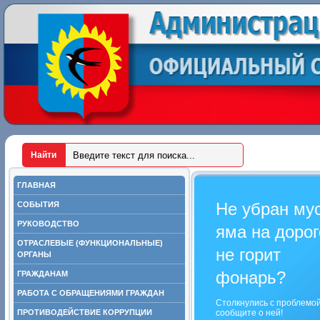
ГЛАВНАЯ
Не убран му
СОБЫТИЯ
РУКОВОДСТВО
яма на дорог
ОТРАСЛЕВЫЕ (ФУНКЦИОНАЛЬНЫЕ)
не горит
ОРГАНЫ
фонарь?
ГРАЖДАНАМ
РАБОТА С ОБРАЩЕНИЯМИ ГРАЖДАН
Столкнулись с проблемо
ПРОТИВОДЕЙСТВИЕ КОРРУПЦИИ
сообщите о ней!