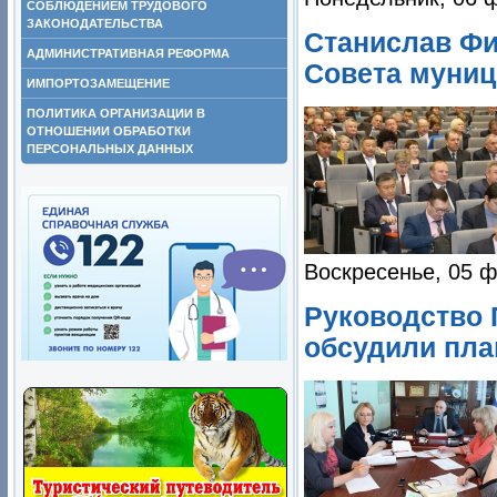
СОБЛЮДЕНИЕМ ТРУДОВОГО
ЗАКОНОДАТЕЛЬСТВА
Станислав Фи
АДМИНИСТРАТИВНАЯ РЕФОРМА
Совета муниц
ИМПОРТОЗАМЕЩЕНИЕ
ПОЛИТИКА ОРГАНИЗАЦИИ В
ОТНОШЕНИИ ОБРАБОТКИ
ПЕРСОНАЛЬНЫХ ДАННЫХ
Воскресенье, 05 ф
Руководство 
обсудили пла