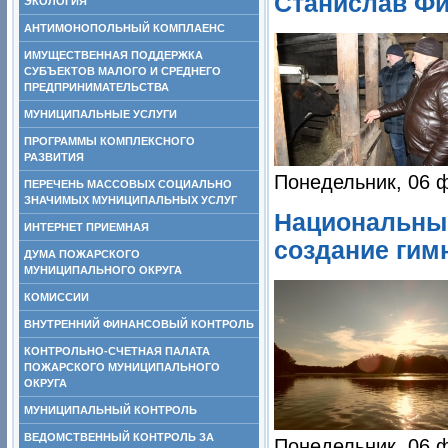
Станислав Фи
ЭКОЛОГИЯ
АНТИМОНОПОЛЬНЫЙ КОМПЛАЕНС
ИМУЩЕСТВЕННАЯ ПОДДЕРЖКА
СУБЪЕКТОВ МАЛОГО И СРЕДНЕГО
ПРЕДПРИНИМАТЕЛЬСТВА
МУНИЦИПАЛЬНЫЕ УСЛУГИ
ПРОГРАММЫ КОМПЛЕКСНОГО
РАЗВИТИЯ
Понедельник, 06 
ПЕРЕЧЕНЬ МАССОВЫХ СОЦИАЛЬНО
ЗНАЧИМЫХ МУНИЦИПАЛЬНЫХ УСЛУГ
Национальный
ИНТЕРНЕТ ПРИЕМНАЯ
создание гим
ДУМА ПОЖАРСКОГО
МУНИЦИПАЛЬНОГО ОКРУГА
КОМИССИИ
ВНУТРЕННИЙ ФИНАНСОВЫЙ КОНТРОЛЬ
КОНТРОЛЬНО-СЧЕТНАЯ ПАЛАТА
ПОЖАРСКОГО МУНИЦИПАЛЬНОГО
ОКРУГА
МУНИЦИПАЛЬНЫЙ КОНТРОЛЬ
ВЕДОМСТВЕННЫЙ КОНТРОЛЬ ЗА
Понедельник, 06 