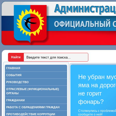
ГЛАВНАЯ
Не убран му
СОБЫТИЯ
РУКОВОДСТВО
яма на дорог
ОТРАСЛЕВЫЕ (ФУНКЦИОНАЛЬНЫЕ)
не горит
ОРГАНЫ
фонарь?
ГРАЖДАНАМ
РАБОТА С ОБРАЩЕНИЯМИ ГРАЖДАН
Столкнулись с проблемо
ПРОТИВОДЕЙСТВИЕ КОРРУПЦИИ
сообщите о ней!