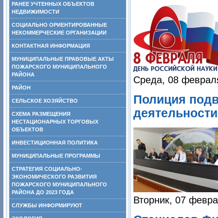
РАНЕЕ УЧТЕННЫХ ОБЪЕКТОВ
НЕДВИЖИМОСТИ
СОЦИАЛЬНО ОРИЕНТИРОВАННЫЕ
НЕКОММЕРЧЕСКИЕ ОРГАНИЗАЦИИ
КОНТАКТНАЯ ИНФОРМАЦИЯ
МУНИЦИПАЛЬНЫЕ ПРАВОВЫЕ АКТЫ
ПОЖАРСКОГО МУНИЦИПАЛЬНОГО
РАЙОНА
Среда, 08 феврал
РАЙОН
Полиция подв
СЕЛЬСКОЕ ХОЗЯЙСТВО
деятельности 
СХЕМА РАЗМЕЩЕНИЯ
НЕСТАЦИОНАРНЫХ ТОРГОВЫХ
ОБЪЕКТОВ
ИНВЕСТИЦИОННАЯ ПОЛИТИКА
МУНИЦИПАЛЬНЫЕ ПРОГРАММЫ
СТРАТЕГИЯ СОЦИАЛЬНО-
ЭКОНОМИЧЕСКОГО РАЗВИТИЯ
ПОЖАРСКОГО МУНИЦИПАЛЬНОГО
РАЙОНА ДО 2023 ГОДА
Вторник, 07 февра
СЛУЖБЫ ИНФОРМИРУЮТ