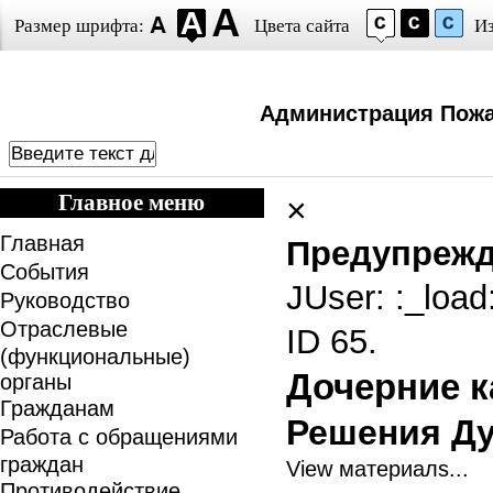
Размер шрифта:
Цвета сайта
И
Администрация Пожа
Главное меню
×
Главная
Предупреж
События
JUser: :_loa
Руководство
Отраслевые
ID 65.
(функциональные)
Дочерние к
органы
Гражданам
Решения Д
Работа с обращениями
граждан
View материалs...
Противодействие