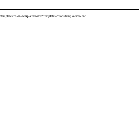
/templates/color2/templates/color2/templates/color2/templates/color2