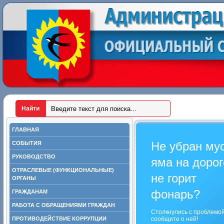
ГЛАВНАЯ
Не убран му
СОБЫТИЯ
РУКОВОДСТВО
яма на дорог
ОТРАСЛЕВЫЕ (ФУНКЦИОНАЛЬНЫЕ)
не горит
ОРГАНЫ
фонарь?
ГРАЖДАНАМ
РАБОТА С ОБРАЩЕНИЯМИ ГРАЖДАН
Столкнулись с проблемо
ПРОТИВОДЕЙСТВИЕ КОРРУПЦИИ
сообщите о ней!