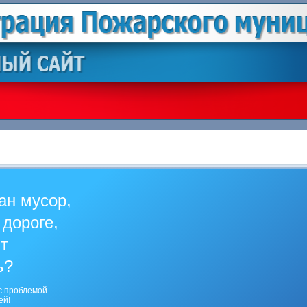
ан мусор,
 дороге,
ит
ь?
с проблемой —
ей!