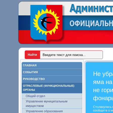
ГЛАВНАЯ
Не убр
СОБЫТИЯ
РУКОВОДСТВО
яма на
ОТРАСЛЕВЫЕ (ФУНКЦИОНАЛЬНЫЕ)
не гор
ОРГАНЫ
Общий отдел
фонар
Управление муниципальным
имуществом
Столкнулись 
сообщите о н
Управление образования