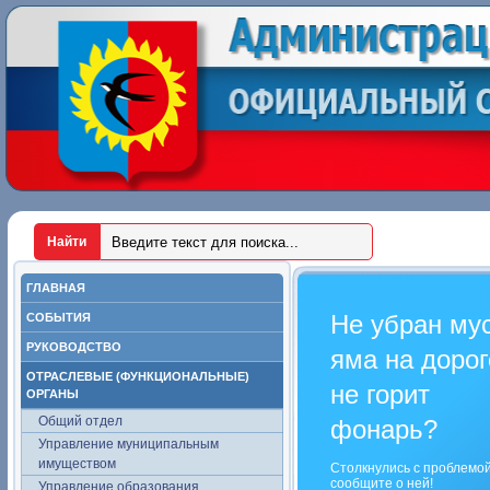
ГЛАВНАЯ
Не убран му
СОБЫТИЯ
РУКОВОДСТВО
яма на дорог
ОТРАСЛЕВЫЕ (ФУНКЦИОНАЛЬНЫЕ)
не горит
ОРГАНЫ
Общий отдел
фонарь?
Управление муниципальным
имуществом
Столкнулись с проблемо
сообщите о ней!
Управление образования