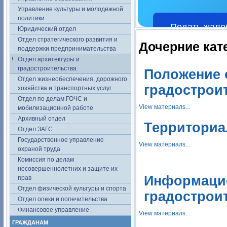
Управление культуры и молодежной
политики
Подать жало
Юридический отдел
Отдел стратегического развития и
Дочерние кат
поддержки предпринимательства
Отдел архитектуры и
градостроительства
Положение 
Отдел жизнеобеспечения, дорожного
градострои
хозяйства и транспортных услуг
Отдел по делам ГОЧС и
View материалs...
мобилизационной работе
Архивный отдел
Территориа
Отдел ЗАГС
Государственное управление
View материалs...
охраной труда
Комиссия по делам
несовершеннолетних и защите их
Информацио
прав
Отдел физической культуры и спорта
градострои
Отдел опеки и попечительства
Финансовое управление
View материалs...
ГРАЖДАНАМ