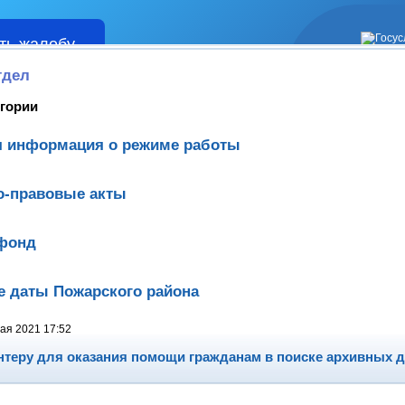
ть жалобу
Жалобы
тдел
егории
я информация о режиме работы
о-правовые акты
фонд
 даты Пожарского района
ая 2021 17:52
нтеру для оказания помощи гражданам в поиске архивных 