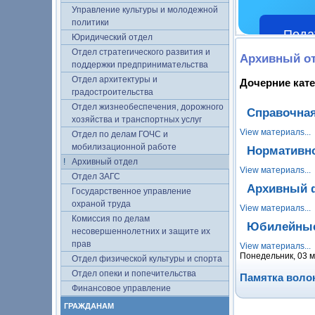
Управление культуры и молодежной
политики
Пода
Юридический отдел
Отдел стратегического развития и
Архивный о
поддержки предпринимательства
Отдел архитектуры и
Дочерние кат
градостроительства
Отдел жизнеобеспечения, дорожного
Справочна
хозяйства и транспортных услуг
View материалs...
Отдел по делам ГОЧС и
мобилизационной работе
Нормативн
Архивный отдел
View материалs...
Отдел ЗАГС
Архивный 
Государственное управление
охраной труда
View материалs...
Комиссия по делам
Юбилейные
несовершеннолетних и защите их
прав
View материалs...
Понедельник, 03 м
Отдел физической культуры и спорта
Отдел опеки и попечительства
Памятка воло
Финансовое управление
ГРАЖДАНАМ