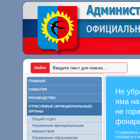
ГЛАВНАЯ
Не убр
СОБЫТИЯ
РУКОВОДСТВО
яма на
ОТРАСЛЕВЫЕ (ФУНКЦИОНАЛЬНЫЕ)
не гор
ОРГАНЫ
Общий отдел
фонар
Управление муниципальным
имуществом
Столкнулись 
сообщите о н
Управление образования