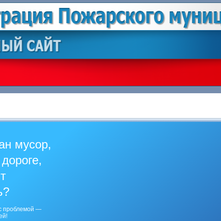
ан мусор,
 дороге,
ит
ь?
с проблемой —
ей!