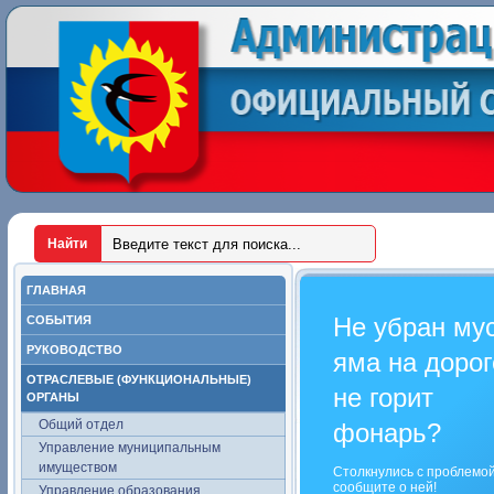
ГЛАВНАЯ
Не убран му
СОБЫТИЯ
РУКОВОДСТВО
яма на дорог
ОТРАСЛЕВЫЕ (ФУНКЦИОНАЛЬНЫЕ)
не горит
ОРГАНЫ
Общий отдел
фонарь?
Управление муниципальным
имуществом
Столкнулись с проблемо
сообщите о ней!
Управление образования