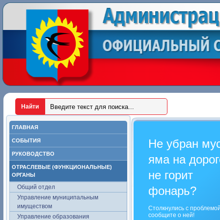
ГЛАВНАЯ
Не убран му
СОБЫТИЯ
РУКОВОДСТВО
яма на дорог
ОТРАСЛЕВЫЕ (ФУНКЦИОНАЛЬНЫЕ)
не горит
ОРГАНЫ
Общий отдел
фонарь?
Управление муниципальным
имуществом
Столкнулись с проблемо
сообщите о ней!
Управление образования