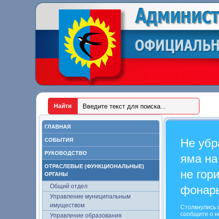
ГЛАВНАЯ
Не убр
СОБЫТИЯ
РУКОВОДСТВО
яма на
ОТРАСЛЕВЫЕ (ФУНКЦИОНАЛЬНЫЕ)
не гор
ОРГАНЫ
Общий отдел
фонар
Управление муниципальным
имуществом
Столкнулись 
сообщите о н
Управление образования