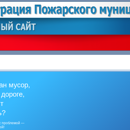
ан мусор,
 дороге,
ит
ь?
с проблемой —
ей!