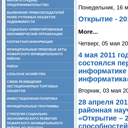
МАЛОЕ И СРЕДНЕЕ
ПРЕДПРИНИМАТЕЛЬСТВО
Понедельник, 16 м
ВЫЯВЛЕНИЕ ПРАВООБЛАДАТЕЛЕЙ
Открытие - 20
РАНЕЕ УЧТЕННЫХ ОБЪЕКТОВ
НЕДВИЖИМОСТИ
СОЦИАЛЬНО ОРИЕНТИРОВАННЫЕ
More...
НЕКОММЕРЧЕСКИЕ ОРГАНИЗАЦИИ
КОНТАКТНАЯ ИНФОРМАЦИЯ
Четверг, 05 мая 20
МУНИЦИПАЛЬНЫЕ ПРАВОВЫЕ АКТЫ
4 мая 2011 г
ПОЖАРСКОГО МУНИЦИПАЛЬНОГО
РАЙОНА
состоялся пе
РАЙОН
информатике 
СЕЛЬСКОЕ ХОЗЯЙСТВО
информатика
СХЕМА РАЗМЕЩЕНИЯ
НЕСТАЦИОНАРНЫХ ТОРГОВЫХ
Вторник, 03 мая 2
ОБЪЕКТОВ
ИНВЕСТИЦИОННАЯ ПОЛИТИКА
28 апреля 20
МУНИЦИПАЛЬНЫЕ ПРОГРАММЫ
районная нау
СТРАТЕГИЯ СОЦИАЛЬНО-
«Открытие – 
ЭКОНОМИЧЕСКОГО РАЗВИТИЯ
ПОЖАРСКОГО МУНИЦИПАЛЬНОГО
способностей
РАЙОНА ДО 2023 ГОДА