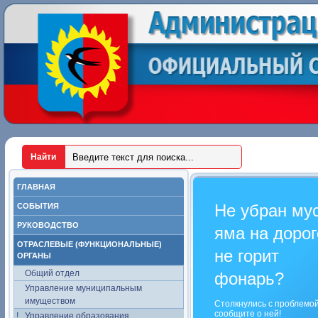
ГЛАВНАЯ
Не убран му
СОБЫТИЯ
РУКОВОДСТВО
яма на дорог
ОТРАСЛЕВЫЕ (ФУНКЦИОНАЛЬНЫЕ)
не горит
ОРГАНЫ
Общий отдел
фонарь?
Управление муниципальным
имуществом
Столкнулись с проблемо
сообщите о ней!
Управление образования