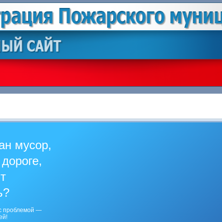
ан мусор,
 дороге,
ит
ь?
с проблемой —
ей!