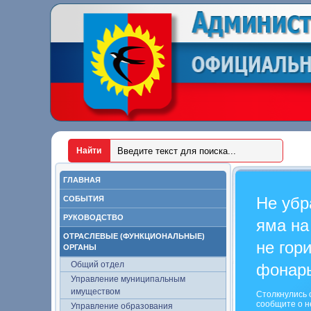
ГЛАВНАЯ
Не убр
СОБЫТИЯ
РУКОВОДСТВО
яма на
ОТРАСЛЕВЫЕ (ФУНКЦИОНАЛЬНЫЕ)
не гор
ОРГАНЫ
Общий отдел
фонар
Управление муниципальным
имуществом
Столкнулись 
сообщите о н
Управление образования