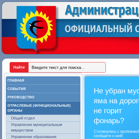
ГЛАВНАЯ
Не убран му
СОБЫТИЯ
РУКОВОДСТВО
яма на дорог
ОТРАСЛЕВЫЕ (ФУНКЦИОНАЛЬНЫЕ)
не горит
ОРГАНЫ
Общий отдел
фонарь?
Управление муниципальным
имуществом
Столкнулись с проблемо
сообщите о ней!
Управление образования