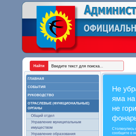
ГЛАВНАЯ
Не убр
СОБЫТИЯ
РУКОВОДСТВО
яма на
ОТРАСЛЕВЫЕ (ФУНКЦИОНАЛЬНЫЕ)
не гор
ОРГАНЫ
Общий отдел
фонар
Управление муниципальным
имуществом
Столкнулись 
сообщите о н
Управление образования