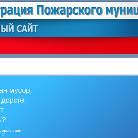
ан мусор,
 дороге,
ит
ь?
с проблемой —
ей!