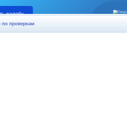
ть жалобу
Жалобы
 по проверкам