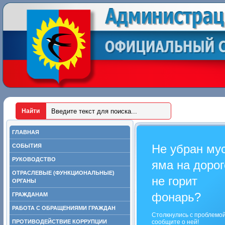
ГЛАВНАЯ
Не убран му
СОБЫТИЯ
РУКОВОДСТВО
яма на дорог
ОТРАСЛЕВЫЕ (ФУНКЦИОНАЛЬНЫЕ)
не горит
ОРГАНЫ
фонарь?
ГРАЖДАНАМ
РАБОТА С ОБРАЩЕНИЯМИ ГРАЖДАН
Столкнулись с проблемо
ПРОТИВОДЕЙСТВИЕ КОРРУПЦИИ
сообщите о ней!