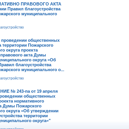
МАТИВНО ПРАВОВОГО АКТА
нии Правил благоустройства
ожарского муниципального
агоустройство
 проведении общественных
а территории Пожарского
о округа проекта
 правового акта Думы
униципального округа «Об
Правил благоустройства
жарского муниципального о...
агоустройство
Е № 243-па от 19 апреля
 проведении общественных
роекта нормативного
та Думы Пожарского
го округа «Об утверждении
устройства территории
униципального округа»"