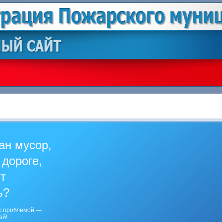
ан мусор,
 дороге,
ит
ь?
с проблемой —
ей!