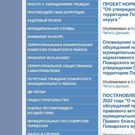
ПРОЕКТ НОР
РАБОТА С ОБРАЩЕНИЯМИ ГРАЖДАН
"Об утвержде
ПРОТИВОДЕЙСТВИЕ КОРРУПЦИИ
территории П
округа "
КАДРОВЫЙ РЕЗЕРВ
Опубликовано в
Бл
МУНИЦИПАЛЬНАЯ СЛУЖБА
Читать дальше...
ВНИМАНИЕ КОНКУРС
Оповещение о
ТЕРРИТОРИАЛЬНАЯ ИЗБИРАТЕЛЬНАЯ
обсуждений н
КОМИССИЯ ПОЖАРСКОГО РАЙОНА
муниципальног
нормативного
ПРОКУРОР РАЗЪЯСНЯЕТ
Пожарского м
ТЕРРИТОРИАЛЬНОЕ ОБЩЕСТВЕННОЕ
утверждении 
САМОУПРАВЛЕНИЕ
территории По
ПОЧЕТНЫЕ ГРАЖДАНЕ ПОЖАРСКОГО
Опубликовано в
Бл
МУНИЦИПАЛЬНОГО РАЙОНА
Читать дальше...
ДВ ГЕКТАР
ПОСТАНОВЛЕНИ
2022 года "О
ГРАДОСТРОИТЕЛЬСТВО
обсуждений п
ОЦЕНКА РЕГУЛИРУЮЩЕГО
правового ак
ВОЗДЕЙСТВИЯ
муниципально
Правил благо
МУНИЦИПАЛЬНЫЕ ПАССАЖИРСКИЕ
Пожарского м
ПЕРЕВОЗКИ
МАЛОЕ И СРЕДНЕЕ