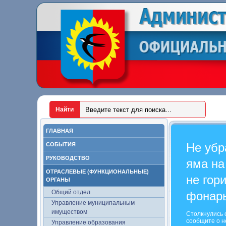
ГЛАВНАЯ
Не убр
СОБЫТИЯ
РУКОВОДСТВО
яма на
ОТРАСЛЕВЫЕ (ФУНКЦИОНАЛЬНЫЕ)
не гор
ОРГАНЫ
Общий отдел
фонар
Управление муниципальным
имуществом
Столкнулись 
сообщите о н
Управление образования