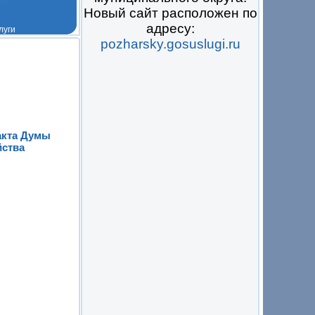
Новый сайт расположен по
адресу:
pozharsky.gosuslugi.ru
 на всё
акта Думы
йства