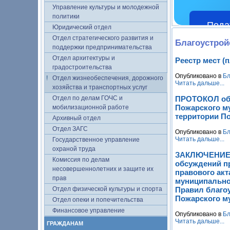
Управление культуры и молодежной
политики
Пода
Юридический отдел
Отдел стратегического развития и
Благоустрой
поддержки предпринимательства
Отдел архитектуры и
Реестр мест 
градостроительства
Опубликовано в
Бл
Отдел жизнеобеспечения, дорожного
Читать дальше...
хозяйства и транспортных услуг
Отдел по делам ГОЧС и
ПРОТОКОЛ общ
Пожарского м
мобилизационной работе
территории П
Архивный отдел
Отдел ЗАГС
Опубликовано в
Бл
Читать дальше...
Государственное управление
охраной труда
ЗАКЛЮЧЕНИЕ о
Комиссия по делам
обсуждений п
несовершеннолетних и защите их
правового ак
прав
муниципально
Отдел физической культуры и спорта
Правил благо
Пожарского м
Отдел опеки и попечительства
Финансовое управление
Опубликовано в
Бл
Читать дальше...
ГРАЖДАНАМ