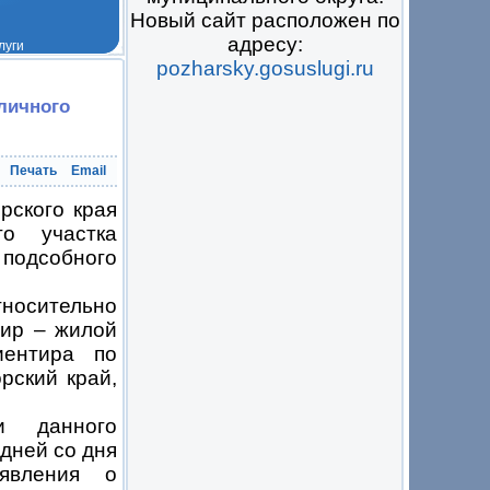
Новый сайт расположен по
адресу:
pozharsky.gosuslugi.ru
 на всё
личного
Печать
Email
рского края
го участка
подсобного
тносительно
тир – жилой
иентира по
рский край,
и данного
дней со дня
аявления о