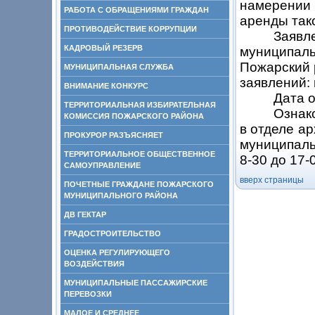
намерении
РАБОТА С ОБРАЩЕНИЯМИ ГРАЖДАН
аренды тако
ПРОТИВОДЕЙСТВИЕ КОРРУПЦИИ
Заяв
КАДРОВЫЙ РЕЗЕРВ
муниципал
Пожарский 
МУНИЦИПАЛЬНАЯ СЛУЖБА
заявлений:
ВНИМАНИЕ КОНКУРС
Дата о
ТЕРРИТОРИАЛЬНАЯ ИЗБИРАТЕЛЬНАЯ
Ознак
КОМИССИЯ ПОЖАРСКОГО РАЙОНА
в отделе а
ПРОКУРОР РАЗЪЯСНЯЕТ
муниципальн
ТЕРРИТОРИАЛЬНОЕ ОБЩЕСТВЕННОЕ
8-30 до 17-
САМОУПРАВЛЕНИЕ
вверх страницы
ПОЧЕТНЫЕ ГРАЖДАНЕ ПОЖАРСКОГО
МУНИЦИПАЛЬНОГО РАЙОНА
ДВ ГЕКТАР
ГРАДОСТРОИТЕЛЬСТВО
ОЦЕНКА РЕГУЛИРУЮЩЕГО
ВОЗДЕЙСТВИЯ
МУНИЦИПАЛЬНЫЕ ПАССАЖИРСКИЕ
ПЕРЕВОЗКИ
МАЛОЕ И СРЕДНЕЕ