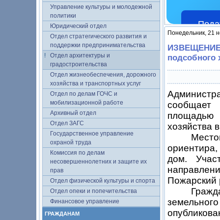
Управление культуры и молодежной
политики
Пода
Юридический отдел
Понедельник, 21 н
Отдел стратегического развития и
поддержки предпринимательства
ИЗВЕЩЕНИЕ о
Отдел архитектуры и
подсобного 
градостроительства
Отдел жизнеобеспечения, дорожного
хозяйства и транспортных услуг
Администра
Отдел по делам ГОЧС и
мобилизационной работе
сообщает 
Архивный отдел
площадью 
Отдел ЗАГС
хозяйства в
Государственное управление
Место
охраной труда
ориентира,
Комиссия по делам
дом. Учас
несовершеннолетних и защите их
направлени
прав
Пожарский р
Отдел физической культуры и спорта
Граж
Отдел опеки и попечительства
земельного
Финансовое управление
опубликов
ГРАЖДАНАМ