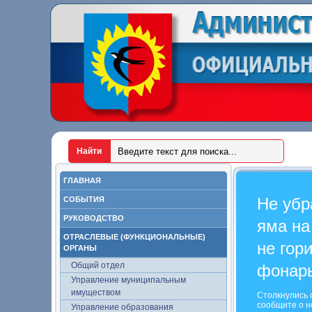
ГЛАВНАЯ
Не убр
СОБЫТИЯ
РУКОВОДСТВО
яма на
ОТРАСЛЕВЫЕ (ФУНКЦИОНАЛЬНЫЕ)
не гор
ОРГАНЫ
Общий отдел
фонар
Управление муниципальным
имуществом
Столкнулись 
сообщите о н
Управление образования