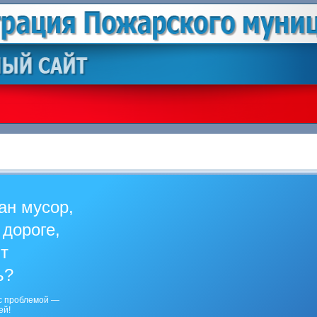
ан мусор,
 дороге,
ит
ь?
с проблемой —
ей!