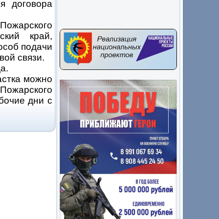
я договора
жарского
ский край,
особ подачи
вой связи.
а.
астка можно
 Пожарского
абочие дни с