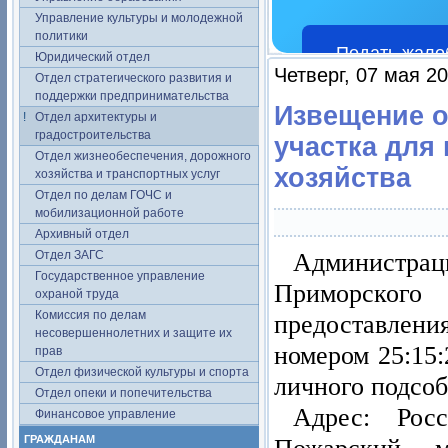
Управление культуры и молодежной
политики
Подать жало
Юридический отдел
Четверг, 07 мая 2
Отдел стратегического развития и
поддержки предпринимательства
Извещение о
Отдел архитектуры и
градостроительства
участка для
Отдел жизнеобеспечения, дорожного
хозяйства
хозяйства и транспортных услуг
Отдел по делам ГОЧС и
мобилизационной работе
Архивный отдел
Администрац
Отдел ЗАГС
Государственное управление
Приморског
охраной труда
Комиссия по делам
предоставлен
несовершеннолетних и защите их
номером 25:15:
прав
Отдел физической культуры и спорта
личного подсоб
Отдел опеки и попечительства
Адрес: Рос
Финансовое управление
ГРАЖДАНАМ