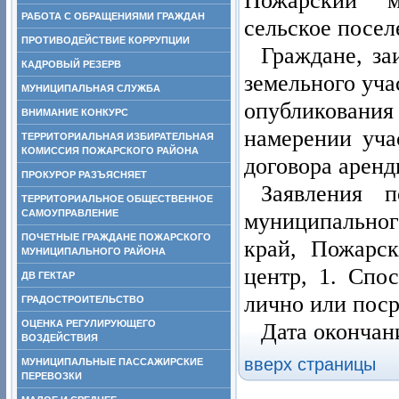
Пожарский м
РАБОТА С ОБРАЩЕНИЯМИ ГРАЖДАН
сельское посел
ПРОТИВОДЕЙСТВИЕ КОРРУПЦИИ
Граждане, за
КАДРОВЫЙ РЕЗЕРВ
земельного уча
МУНИЦИПАЛЬНАЯ СЛУЖБА
опубликован
ВНИМАНИЕ КОНКУРС
намерении уча
ТЕРРИТОРИАЛЬНАЯ ИЗБИРАТЕЛЬНАЯ
КОМИССИЯ ПОЖАРСКОГО РАЙОНА
договора аренд
ПРОКУРОР РАЗЪЯСНЯЕТ
Заявления 
ТЕРРИТОРИАЛЬНОЕ ОБЩЕСТВЕННОЕ
САМОУПРАВЛЕНИЕ
муниципальног
ПОЧЕТНЫЕ ГРАЖДАНЕ ПОЖАРСКОГО
край, Пожарск
МУНИЦИПАЛЬНОГО РАЙОНА
центр, 1. Спо
ДВ ГЕКТАР
лично или поср
ГРАДОСТРОИТЕЛЬСТВО
ОЦЕНКА РЕГУЛИРУЮЩЕГО
Дата окончан
ВОЗДЕЙСТВИЯ
вверх страницы
МУНИЦИПАЛЬНЫЕ ПАССАЖИРСКИЕ
ПЕРЕВОЗКИ