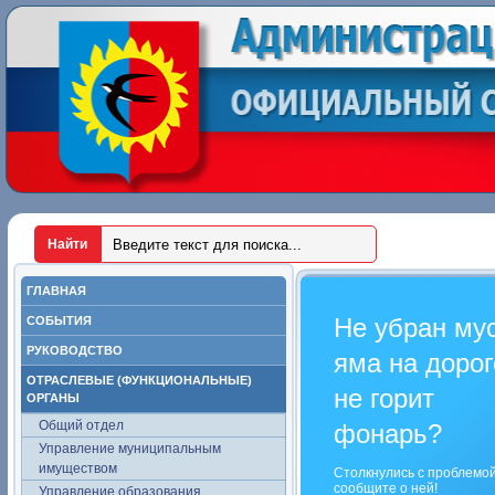
ГЛАВНАЯ
Не убран му
СОБЫТИЯ
РУКОВОДСТВО
яма на дорог
ОТРАСЛЕВЫЕ (ФУНКЦИОНАЛЬНЫЕ)
не горит
ОРГАНЫ
Общий отдел
фонарь?
Управление муниципальным
имуществом
Столкнулись с проблемо
сообщите о ней!
Управление образования