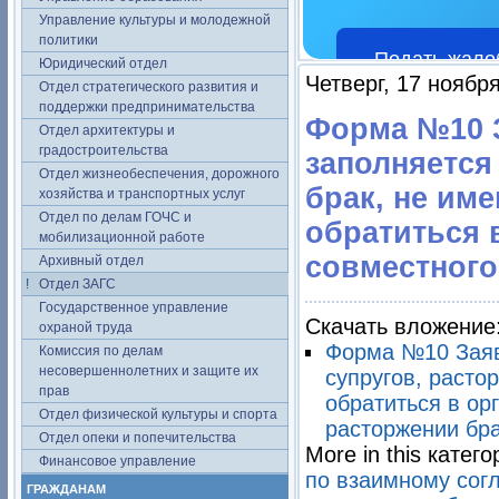
Управление культуры и молодежной
политики
Подать жало
Юридический отдел
Четверг, 17 ноябр
Отдел стратегического развития и
поддержки предпринимательства
Форма №10 З
Отдел архитектуры и
градостроительства
заполняется
Отдел жизнеобеспечения, дорожного
брак, не им
хозяйства и транспортных услуг
Отдел по делам ГОЧС и
обратиться 
мобилизационной работе
совместного
Архивный отдел
Отдел ЗАГС
Государственное управление
Скачать вложение
охраной труда
Форма №10 Заяв
Комиссия по делам
несовершеннолетних и защите их
супругов, раст
прав
обратиться в ор
Отдел физической культуры и спорта
расторжении бра
Отдел опеки и попечительства
More in this катего
Финансовое управление
по взаимному согл
ГРАЖДАНАМ