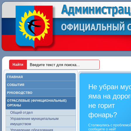
ГЛАВНАЯ
Не убран му
СОБЫТИЯ
РУКОВОДСТВО
яма на дорог
ОТРАСЛЕВЫЕ (ФУНКЦИОНАЛЬНЫЕ)
не горит
ОРГАНЫ
Общий отдел
фонарь?
Управление муниципальным
имуществом
Столкнулись с проблемо
сообщите о ней!
Управление образования