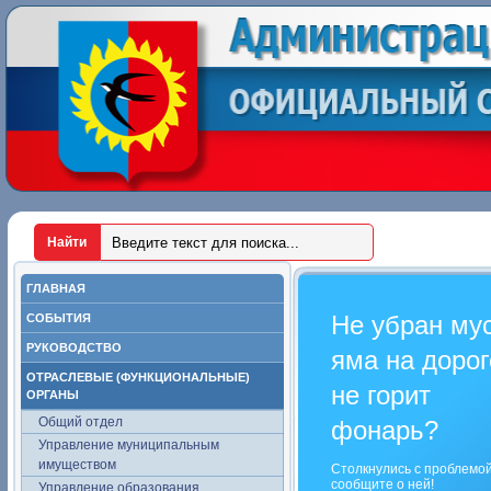
ГЛАВНАЯ
Не убран му
СОБЫТИЯ
РУКОВОДСТВО
яма на дорог
ОТРАСЛЕВЫЕ (ФУНКЦИОНАЛЬНЫЕ)
не горит
ОРГАНЫ
Общий отдел
фонарь?
Управление муниципальным
имуществом
Столкнулись с проблемо
сообщите о ней!
Управление образования