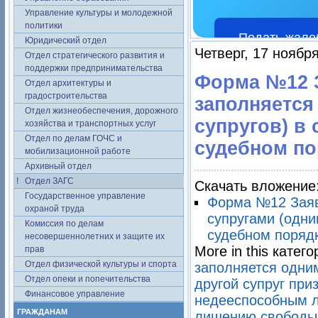
Управление культуры и молодежной
политики
Подать жало
Юридический отдел
Четверг, 17 ноябр
Отдел стратегического развития и
поддержки предпринимательства
Форма №12 З
Отдел архитектуры и
градостроительства
заполняется
Отдел жизнеобеспечения, дорожного
супругов) в
хозяйства и транспортных услуг
Отдел по делам ГОЧС и
судебном по
мобилизационной работе
Архивный отдел
Отдел ЗАГС
Скачать вложение
Государственное управление
Форма №12 Заяв
охраной труда
супругами (одни
Комиссия по делам
судебном поряд
несовершеннолетних и защите их
More in this катего
прав
Отдел физической культуры и спорта
заполняется одним
Отдел опеки и попечительства
другой супруг при
Финансовое управление
недееспособным л
ГРАЖДАНАМ
лишению свободы 