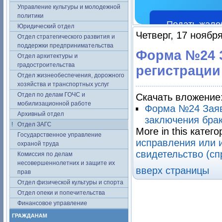
Управление культуры и молодежной
политики
Подать жало
Юридический отдел
Четверг, 17 ноябр
Отдел стратегического развития и
поддержки предпринимательства
Форма №24 З
Отдел архитектуры и
градостроительства
регистрации
Отдел жизнеобеспечения, дорожного
хозяйства и транспортных услуг
Отдел по делам ГОЧС и
Скачать вложение
мобилизационной работе
Форма №24 Заяв
Архивный отдел
заключения брак
Отдел ЗАГС
More in this катего
Государственное управление
исправления или 
охраной труда
свидетельство (сп
Комиссия по делам
несовершеннолетних и защите их
вверх страницы
прав
Отдел физической культуры и спорта
Отдел опеки и попечительства
Финансовое управление
ГРАЖДАНАМ