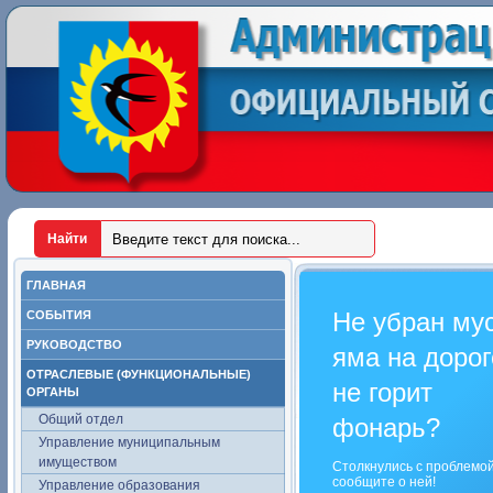
ГЛАВНАЯ
Не убран му
СОБЫТИЯ
РУКОВОДСТВО
яма на дорог
ОТРАСЛЕВЫЕ (ФУНКЦИОНАЛЬНЫЕ)
не горит
ОРГАНЫ
Общий отдел
фонарь?
Управление муниципальным
имуществом
Столкнулись с проблемо
сообщите о ней!
Управление образования