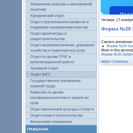
Управление культуры и молодежной
политики
Пода
Юридический отдел
Четверг, 17 ноябр
Отдел стратегического развития и
поддержки предпринимательства
Форма №29 З
Отдел архитектуры и
градостроительства
Скачать вложение
Отдел жизнеобеспечения, дорожного
Форма №29 Заяв
More in this катего
хозяйства и транспортных услуг
Форма №30 Заявлен
Отдел по делам ГОЧС и
вверх страницы
мобилизационной работе
Архивный отдел
Отдел ЗАГС
Государственное управление
охраной труда
Комиссия по делам
несовершеннолетних и защите их
прав
Отдел физической культуры и спорта
Отдел опеки и попечительства
Финансовое управление
ГРАЖДАНАМ