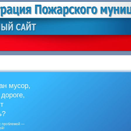
ан мусор,
 дороге,
ит
ь?
с проблемой —
ей!