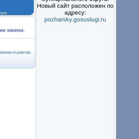
Новый сайт расположен по
адресу:
pozharsky.gosuslugi.ru
 на всё
не имени.
влении отцовства.