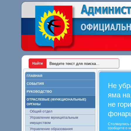
ГЛАВНАЯ
Не убр
СОБЫТИЯ
РУКОВОДСТВО
яма на
ОТРАСЛЕВЫЕ (ФУНКЦИОНАЛЬНЫЕ)
не гор
ОРГАНЫ
Общий отдел
фонар
Управление муниципальным
имуществом
Столкнулись 
сообщите о н
Управление образования