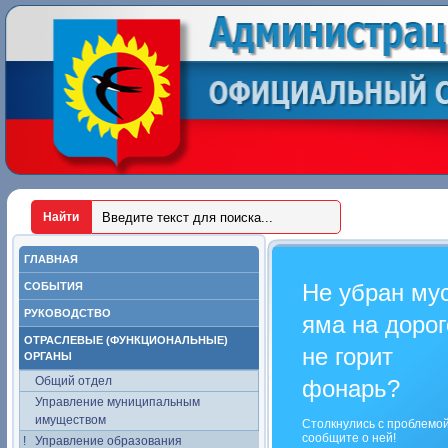
ГЛАВНАЯ
Не убран му
СОБЫТИЯ
РУКОВОДСТВО
яма на дорог
ОТРАСЛЕВЫЕ (ФУНКЦИОНАЛЬНЫЕ)
не горит
ОРГАНЫ
Общий отдел
фонарь?
Управление муниципальным
имуществом
Столкнулись с проблемо
сообщите о ней!
Управление образования