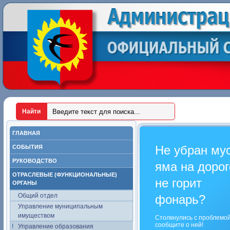
ГЛАВНАЯ
Не убран му
СОБЫТИЯ
РУКОВОДСТВО
яма на дорог
ОТРАСЛЕВЫЕ (ФУНКЦИОНАЛЬНЫЕ)
не горит
ОРГАНЫ
Общий отдел
фонарь?
Управление муниципальным
имуществом
Столкнулись с проблемо
сообщите о ней!
Управление образования