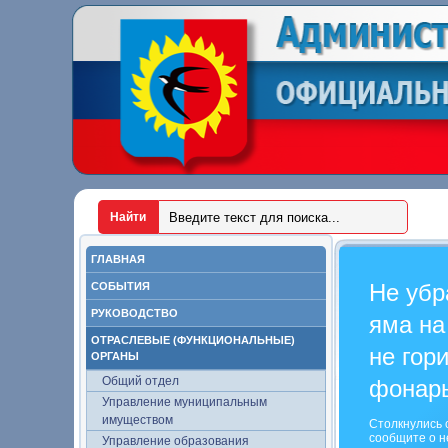
ГЛАВНАЯ
Не убр
СОБЫТИЯ
РУКОВОДСТВО
яма на
ОТРАСЛЕВЫЕ (ФУНКЦИОНАЛЬНЫЕ)
не гор
ОРГАНЫ
Общий отдел
фонар
Управление муниципальным
имуществом
Столкнулись 
сообщите о н
Управление образования