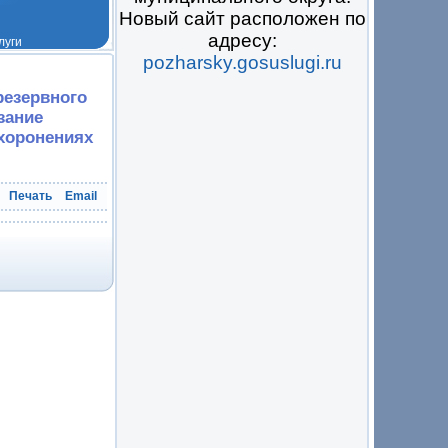
Новый сайт расположен по
адресу:
pozharsky.gosuslugi.ru
 на всё
резервного
зание
ахоронениях
Печать
Email