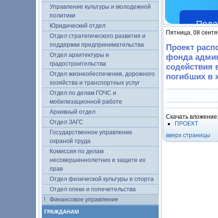
Управление культуры и молодежной
политики
Пода
Юридический отдел
Пятница, 08 сентя
Отдел стратегического развития и
поддержки предпринимательства
Проект расп
Отдел архитектуры и
фонда админ
градостроительства
содействия 
Отдел жизнеобеспечения, дорожного
погибших в х
хозяйства и транспортных услуг
Отдел по делам ГОЧС и
мобилизационной работе
Архивный отдел
Скачать вложение
Отдел ЗАГС
ПРОЕКТ
Государственное управление
вверх страницы
охраной труда
Комиссия по делам
несовершеннолетних и защите их
прав
Отдел физической культуры и спорта
Отдел опеки и попечительства
Финансовое управление
ГРАЖДАНАМ