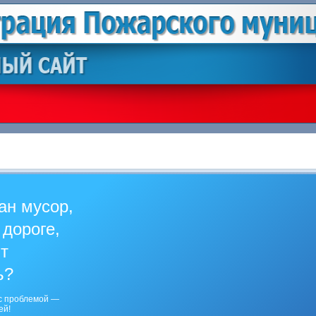
ан мусор,
 дороге,
ит
ь?
с проблемой —
ей!