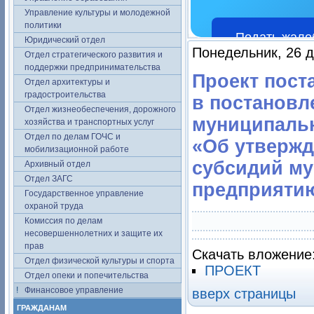
Управление культуры и молодежной
политики
Подать жало
Юридический отдел
Понедельник, 26 д
Отдел стратегического развития и
поддержки предпринимательства
Проект пост
Отдел архитектуры и
градостроительства
в постановл
Отдел жизнеобеспечения, дорожного
муниципальн
хозяйства и транспортных услуг
Отдел по делам ГОЧС и
«Об утвержд
мобилизационной работе
субсидий м
Архивный отдел
Отдел ЗАГС
предприятию 
Государственное управление
охраной труда
Комиссия по делам
несовершеннолетних и защите их
прав
Скачать вложение
Отдел физической культуры и спорта
ПРОЕКТ
Отдел опеки и попечительства
Финансовое управление
вверх страницы
ГРАЖДАНАМ