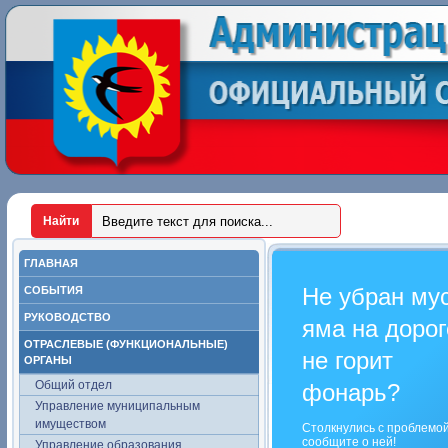
ГЛАВНАЯ
Не убран му
СОБЫТИЯ
РУКОВОДСТВО
яма на дорог
ОТРАСЛЕВЫЕ (ФУНКЦИОНАЛЬНЫЕ)
не горит
ОРГАНЫ
Общий отдел
фонарь?
Управление муниципальным
имуществом
Столкнулись с проблемо
сообщите о ней!
Управление образования