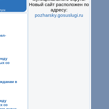
Новый сайт расположен по
адресу:
pozharsky.gosuslugi.ru
 на всё
ел-
енду
ых со
ажданам в
енду
х со
ого судна