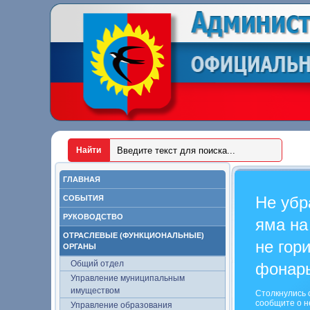
ГЛАВНАЯ
Не убр
СОБЫТИЯ
РУКОВОДСТВО
яма на
ОТРАСЛЕВЫЕ (ФУНКЦИОНАЛЬНЫЕ)
не гор
ОРГАНЫ
Общий отдел
фонар
Управление муниципальным
имуществом
Столкнулись 
сообщите о н
Управление образования