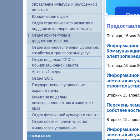
Управление культуры и молодежной
политики
Пода
Юридический отдел
Отдел стратегического развития и
Предоставле
поддержки предпринимательства
Отдел архитектуры и
Пятница, 16 мая 2
градостроительства
Информационн
Отдел жизнеобеспечения, дорожного
Коммуникации
хозяйства и транспортных услуг
электроперед
Отдел по делам ГОЧС и
мобилизационной работе
Пятница, 16 мая 2
Архивный отдел
Информационн
Отдел ЗАГС
земельный уча
Государственное управление
строительство
охраной труда
Вторник, 15 апрел
Комиссия по делам
несовершеннолетних и защите их
Перечень зем
прав
собственность
Отдел физической культуры и спорта
Вторник, 15 апрел
Отдел опеки и попечительства
Финансовое управление
Информационн
земельный уча
ГРАЖДАНАМ
строительство