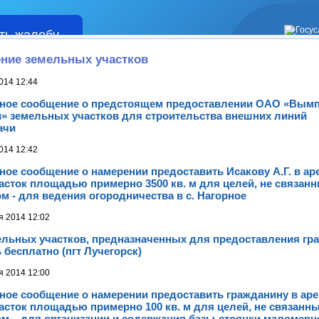
ть жалобу
Жалобы
ние земельных участков
014 12:44
ое сообщение о предстоящем предоставлении ОАО «Вымп
» земельных участков для строительства внешних линий
ачи
014 12:42
ое сообщение о намерении предоставить Исакову А.Г. в ар
сток площадью примерно 3500 кв. м для целей, не связанн
м - для ведения огородничества в с. Нагорное
я 2014 12:02
ельных участков, предназначенных для предоставления гр
 бесплатно (пгт Лучегорск)
я 2014 12:00
ое сообщение о намерении предоставить гражданину в ар
сток площадью примерно 100 кв. м для целей, не связанны
м – для организации и содержания базы-стоянки маломерн