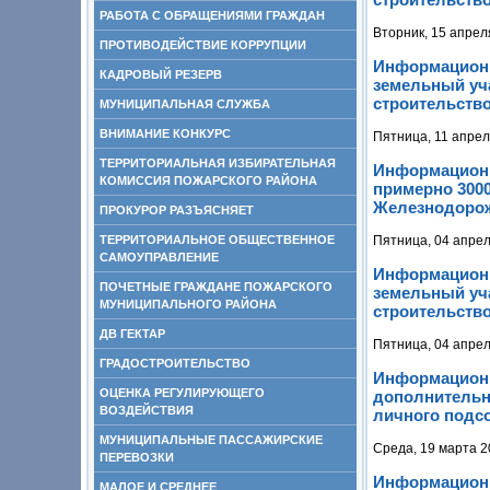
РАБОТА С ОБРАЩЕНИЯМИ ГРАЖДАН
Вторник, 15 апрел
ПРОТИВОДЕЙСТВИЕ КОРРУПЦИИ
Информационн
КАДРОВЫЙ РЕЗЕРВ
земельный уча
строительств
МУНИЦИПАЛЬНАЯ СЛУЖБА
ВНИМАНИЕ КОНКУРС
Пятница, 11 апрел
ТЕРРИТОРИАЛЬНАЯ ИЗБИРАТЕЛЬНАЯ
Информационн
КОМИССИЯ ПОЖАРСКОГО РАЙОНА
примерно 3000
Железнодорожн
ПРОКУРОР РАЗЪЯСНЯЕТ
ТЕРРИТОРИАЛЬНОЕ ОБЩЕСТВЕННОЕ
Пятница, 04 апрел
САМОУПРАВЛЕНИЕ
Информационн
ПОЧЕТНЫЕ ГРАЖДАНЕ ПОЖАРСКОГО
земельный уча
МУНИЦИПАЛЬНОГО РАЙОНА
строительство
ДВ ГЕКТАР
Пятница, 04 апрел
ГРАДОСТРОИТЕЛЬСТВО
Информационн
ОЦЕНКА РЕГУЛИРУЮЩЕГО
дополнительн
ВОЗДЕЙСТВИЯ
личного подсоб
МУНИЦИПАЛЬНЫЕ ПАССАЖИРСКИЕ
Среда, 19 марта 2
ПЕРЕВОЗКИ
Информационн
МАЛОЕ И СРЕДНЕЕ