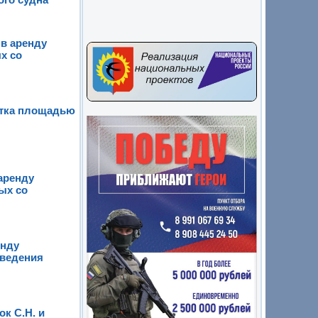
в аренду
х со
стка площадью
аренду
ых со
енду
 ведения
к С.Н. и