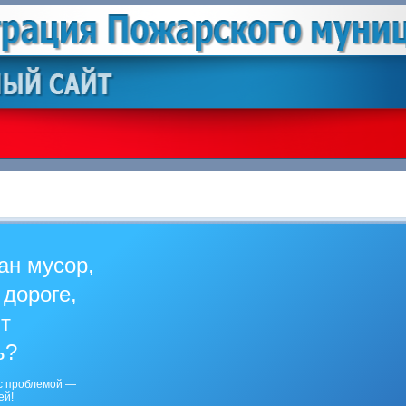
ан мусор,
 дороге,
ит
ь?
с проблемой —
ей!