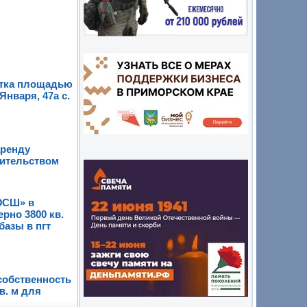
стка площадью
Января, 47а с.
аренду
оительством
ЮСШ» в
рно 3800 кв.
базы в пгт
собственность
в. м для