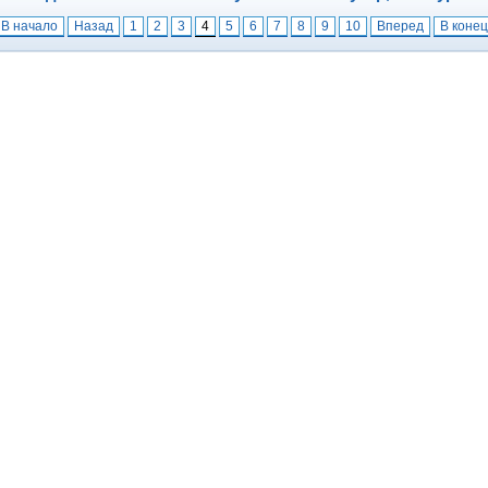
В начало
Назад
1
2
3
4
5
6
7
8
9
10
Вперед
В конец