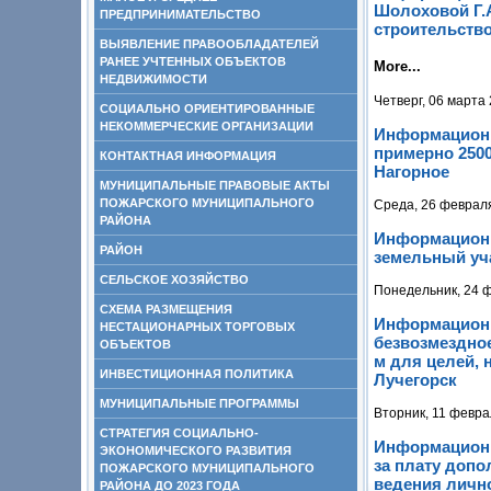
Шолоховой Г.А
ПРЕДПРИНИМАТЕЛЬСТВО
строительство
ВЫЯВЛЕНИЕ ПРАВООБЛАДАТЕЛЕЙ
РАНЕЕ УЧТЕННЫХ ОБЪЕКТОВ
More...
НЕДВИЖИМОСТИ
Четверг, 06 марта
СОЦИАЛЬНО ОРИЕНТИРОВАННЫЕ
НЕКОММЕРЧЕСКИЕ ОРГАНИЗАЦИИ
Информационн
примерно 2500
КОНТАКТНАЯ ИНФОРМАЦИЯ
Нагорное
МУНИЦИПАЛЬНЫЕ ПРАВОВЫЕ АКТЫ
ПОЖАРСКОГО МУНИЦИПАЛЬНОГО
Среда, 26 февраля
РАЙОНА
Информационн
РАЙОН
земельный уча
СЕЛЬСКОЕ ХОЗЯЙСТВО
Понедельник, 24 ф
СХЕМА РАЗМЕЩЕНИЯ
Информационн
НЕСТАЦИОНАРНЫХ ТОРГОВЫХ
безвозмездно
ОБЪЕКТОВ
м для целей, 
ИНВЕСТИЦИОННАЯ ПОЛИТИКА
Лучегорск
МУНИЦИПАЛЬНЫЕ ПРОГРАММЫ
Вторник, 11 февра
СТРАТЕГИЯ СОЦИАЛЬНО-
Информационн
ЭКОНОМИЧЕСКОГО РАЗВИТИЯ
за плату доп
ПОЖАРСКОГО МУНИЦИПАЛЬНОГО
ведения лично
РАЙОНА ДО 2023 ГОДА