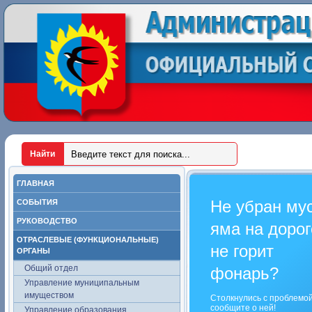
ГЛАВНАЯ
Не убран му
СОБЫТИЯ
РУКОВОДСТВО
яма на дорог
ОТРАСЛЕВЫЕ (ФУНКЦИОНАЛЬНЫЕ)
не горит
ОРГАНЫ
Общий отдел
фонарь?
Управление муниципальным
имуществом
Столкнулись с проблемо
сообщите о ней!
Управление образования