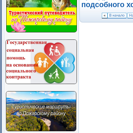
подсобного хо
«
В начало
Н