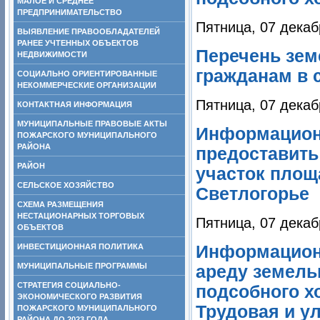
МАЛОЕ И СРЕДНЕЕ
ПРЕДПРИНИМАТЕЛЬСТВО
Пятница, 07 декаб
ВЫЯВЛЕНИЕ ПРАВООБЛАДАТЕЛЕЙ
РАНЕЕ УЧТЕННЫХ ОБЪЕКТОВ
Перечень зем
НЕДВИЖИМОСТИ
гражданам в 
СОЦИАЛЬНО ОРИЕНТИРОВАННЫЕ
НЕКОММЕРЧЕСКИЕ ОРГАНИЗАЦИИ
Пятница, 07 декаб
КОНТАКТНАЯ ИНФОРМАЦИЯ
МУНИЦИПАЛЬНЫЕ ПРАВОВЫЕ АКТЫ
Информацион
ПОЖАРСКОГО МУНИЦИПАЛЬНОГО
РАЙОНА
предоставить
РАЙОН
участок площ
СЕЛЬСКОЕ ХОЗЯЙСТВО
Светлогорье
СХЕМА РАЗМЕЩЕНИЯ
НЕСТАЦИОНАРНЫХ ТОРГОВЫХ
Пятница, 07 декаб
ОБЪЕКТОВ
ИНВЕСТИЦИОННАЯ ПОЛИТИКА
Информационн
МУНИЦИПАЛЬНЫЕ ПРОГРАММЫ
ареду земель
СТРАТЕГИЯ СОЦИАЛЬНО-
подсобного хо
ЭКОНОМИЧЕСКОГО РАЗВИТИЯ
Трудовая и ул
ПОЖАРСКОГО МУНИЦИПАЛЬНОГО
РАЙОНА ДО 2023 ГОДА