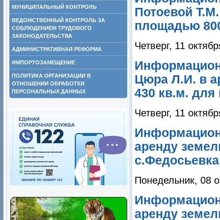
МУНИЦИПАЛЬНЫЙ КОНТРОЛЬ
Потоевой Т.М.
ВЕДОМСТВЕННЫЙ КОНТРОЛЬ ЗА
площадью 800 
СОБЛЮДЕНИЕМ ТРУДОВОГО
ЗАКОНОДАТЕЛЬСТВА
Четверг, 11 октябр
АДМИНИСТРАТИВНАЯ РЕФОРМА
Информацион
ИМПОРТОЗАМЕЩЕНИЕ
Цюра Л.И. в 
ПОЛИТИКА ОРГАНИЗАЦИИ В
ОТНОШЕНИИ ОБРАБОТКИ
430 кв.м. для
ПЕРСОНАЛЬНЫХ ДАННЫХ
Четверг, 11 октябр
Информационн
аренду земел
с.Федосьевка
Понедельник, 08 о
Информационн
аренду земел