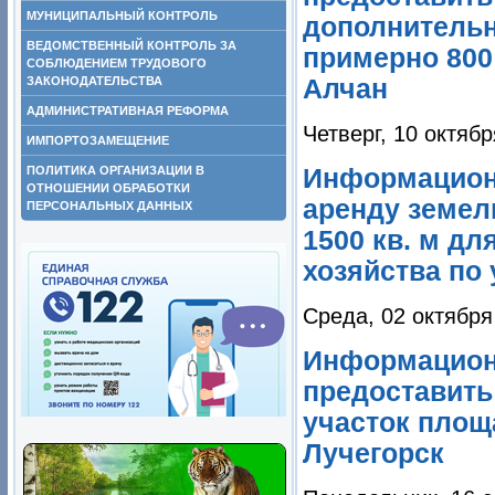
МУНИЦИПАЛЬНЫЙ КОНТРОЛЬ
дополнитель
ВЕДОМСТВЕННЫЙ КОНТРОЛЬ ЗА
примерно 800 
СОБЛЮДЕНИЕМ ТРУДОВОГО
Алчан
ЗАКОНОДАТЕЛЬСТВА
АДМИНИСТРАТИВНАЯ РЕФОРМА
Четверг, 10 октябр
ИМПОРТОЗАМЕЩЕНИЕ
Информационн
ПОЛИТИКА ОРГАНИЗАЦИИ В
ОТНОШЕНИИ ОБРАБОТКИ
аренду земел
ПЕРСОНАЛЬНЫХ ДАННЫХ
1500 кв. м д
хозяйства по
Среда, 02 октября
Информацион
предоставить
участок площ
Лучегорск