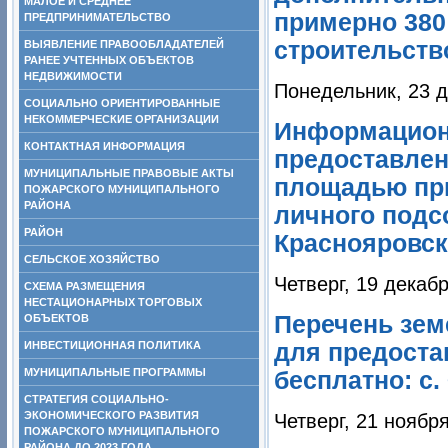
МАЛОЕ И СРЕДНЕЕ
примерно 380 
ПРЕДПРИНИМАТЕЛЬСТВО
строительств
ВЫЯВЛЕНИЕ ПРАВООБЛАДАТЕЛЕЙ
РАНЕЕ УЧТЕННЫХ ОБЪЕКТОВ
НЕДВИЖИМОСТИ
Понедельник, 23 д
СОЦИАЛЬНО ОРИЕНТИРОВАННЫЕ
НЕКОММЕРЧЕСКИЕ ОРГАНИЗАЦИИ
Информацион
КОНТАКТНАЯ ИНФОРМАЦИЯ
предоставлен
МУНИЦИПАЛЬНЫЕ ПРАВОВЫЕ АКТЫ
площадью при
ПОЖАРСКОГО МУНИЦИПАЛЬНОГО
РАЙОНА
личного подсо
РАЙОН
Краснояровск
СЕЛЬСКОЕ ХОЗЯЙСТВО
Четверг, 19 декаб
СХЕМА РАЗМЕЩЕНИЯ
НЕСТАЦИОНАРНЫХ ТОРГОВЫХ
Перечень зем
ОБЪЕКТОВ
ИНВЕСТИЦИОННАЯ ПОЛИТИКА
для предоста
МУНИЦИПАЛЬНЫЕ ПРОГРАММЫ
бесплатно: с.
СТРАТЕГИЯ СОЦИАЛЬНО-
ЭКОНОМИЧЕСКОГО РАЗВИТИЯ
Четверг, 21 ноябр
ПОЖАРСКОГО МУНИЦИПАЛЬНОГО
РАЙОНА ДО 2023 ГОДА