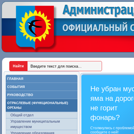
ГЛАВНАЯ
Не убран му
СОБЫТИЯ
РУКОВОДСТВО
яма на дорог
ОТРАСЛЕВЫЕ (ФУНКЦИОНАЛЬНЫЕ)
не горит
ОРГАНЫ
Общий отдел
фонарь?
Управление муниципальным
имуществом
Столкнулись с проблемо
сообщите о ней!
Управление образования