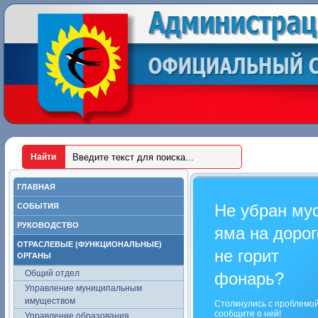
ГЛАВНАЯ
Не убран му
СОБЫТИЯ
РУКОВОДСТВО
яма на дорог
ОТРАСЛЕВЫЕ (ФУНКЦИОНАЛЬНЫЕ)
не горит
ОРГАНЫ
Общий отдел
фонарь?
Управление муниципальным
имуществом
Столкнулись с проблемо
сообщите о ней!
Управление образования