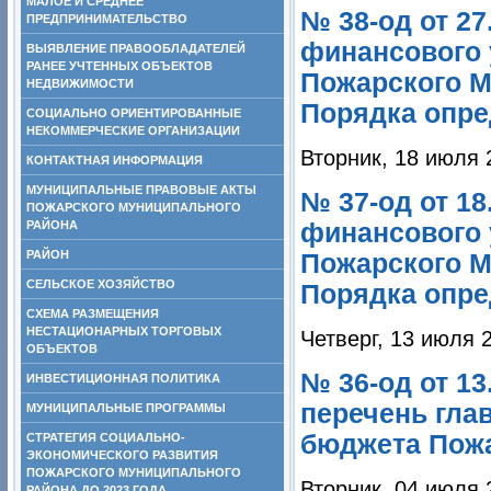
МАЛОЕ И СРЕДНЕЕ
№ 38-од от 27
ПРЕДПРИНИМАТЕЛЬСТВО
финансового 
ВЫЯВЛЕНИЕ ПРАВООБЛАДАТЕЛЕЙ
РАНЕЕ УЧТЕННЫХ ОБЪЕКТОВ
Пожарского МР
НЕДВИЖИМОСТИ
Порядка опре
СОЦИАЛЬНО ОРИЕНТИРОВАННЫЕ
НЕКОММЕРЧЕСКИЕ ОРГАНИЗАЦИИ
Вторник, 18 июля 
КОНТАКТНАЯ ИНФОРМАЦИЯ
МУНИЦИПАЛЬНЫЕ ПРАВОВЫЕ АКТЫ
№ 37-од от 18
ПОЖАРСКОГО МУНИЦИПАЛЬНОГО
РАЙОНА
финансового 
РАЙОН
Пожарского МР
СЕЛЬСКОЕ ХОЗЯЙСТВО
Порядка опре
СХЕМА РАЗМЕЩЕНИЯ
НЕСТАЦИОНАРНЫХ ТОРГОВЫХ
Четверг, 13 июля 
ОБЪЕКТОВ
№ 36-од от 13
ИНВЕСТИЦИОННАЯ ПОЛИТИКА
перечень гла
МУНИЦИПАЛЬНЫЕ ПРОГРАММЫ
бюджета Пож
СТРАТЕГИЯ СОЦИАЛЬНО-
ЭКОНОМИЧЕСКОГО РАЗВИТИЯ
ПОЖАРСКОГО МУНИЦИПАЛЬНОГО
Вторник, 04 июля 
РАЙОНА ДО 2023 ГОДА