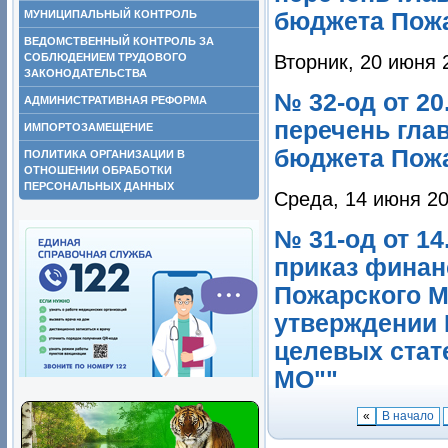
бюджета Пож
МУНИЦИПАЛЬНЫЙ КОНТРОЛЬ
ВЕДОМСТВЕННЫЙ КОНТРОЛЬ ЗА
Вторник, 20 июня 
СОБЛЮДЕНИЕМ ТРУДОВОГО
ЗАКОНОДАТЕЛЬСТВА
№ 32-од от 20
АДМИНИСТРАТИВНАЯ РЕФОРМА
перечень гла
ИМПОРТОЗАМЕЩЕНИЕ
бюджета Пож
ПОЛИТИКА ОРГАНИЗАЦИИ В
ОТНОШЕНИИ ОБРАБОТКИ
ПЕРСОНАЛЬНЫХ ДАННЫХ
Среда, 14 июня 20
№ 31-од от 14
приказ финан
Пожарского МР
утверждении 
целевых стат
МО""
«
В начало