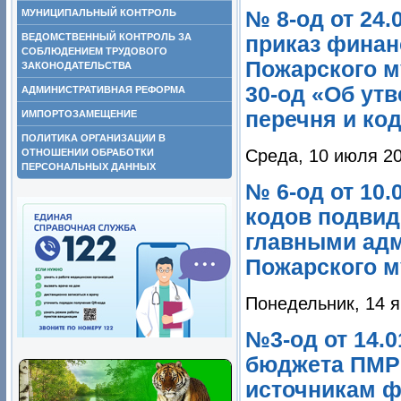
№ 8-од от 24.
МУНИЦИПАЛЬНЫЙ КОНТРОЛЬ
ВЕДОМСТВЕННЫЙ КОНТРОЛЬ ЗА
приказ финан
СОБЛЮДЕНИЕМ ТРУДОВОГО
Пожарского м
ЗАКОНОДАТЕЛЬСТВА
30-од «Об ут
АДМИНИСТРАТИВНАЯ РЕФОРМА
перечня и код
ИМПОРТОЗАМЕЩЕНИЕ
ПОЛИТИКА ОРГАНИЗАЦИИ В
Среда, 10 июля 20
ОТНОШЕНИИ ОБРАБОТКИ
ПЕРСОНАЛЬНЫХ ДАННЫХ
№ 6-од от 10.
кодов подвид
главными ад
Пожарского м
Понедельник, 14 я
№3-од от 14.
бюджета ПМР 
источникам ф