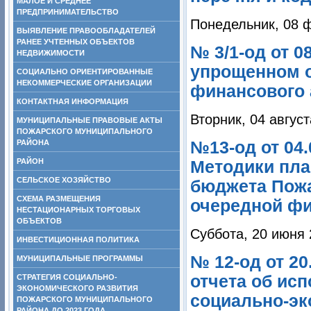
МАЛОЕ И СРЕДНЕЕ
ПРЕДПРИНИМАТЕЛЬСТВО
Понедельник, 08 
ВЫЯВЛЕНИЕ ПРАВООБЛАДАТЕЛЕЙ
РАНЕЕ УЧТЕННЫХ ОБЪЕКТОВ
№ 3/1-од от 0
НЕДВИЖИМОСТИ
упрощенном о
СОЦИАЛЬНО ОРИЕНТИРОВАННЫЕ
НЕКОММЕРЧЕСКИЕ ОРГАНИЗАЦИИ
финансового 
КОНТАКТНАЯ ИНФОРМАЦИЯ
Вторник, 04 август
МУНИЦИПАЛЬНЫЕ ПРАВОВЫЕ АКТЫ
ПОЖАРСКОГО МУНИЦИПАЛЬНОГО
РАЙОНА
№13-од от 04
РАЙОН
Методики пла
СЕЛЬСКОЕ ХОЗЯЙСТВО
бюджета Пожа
СХЕМА РАЗМЕЩЕНИЯ
очередной фи
НЕСТАЦИОНАРНЫХ ТОРГОВЫХ
ОБЪЕКТОВ
Суббота, 20 июня 
ИНВЕСТИЦИОННАЯ ПОЛИТИКА
№ 12-од от 2
МУНИЦИПАЛЬНЫЕ ПРОГРАММЫ
отчета об ис
СТРАТЕГИЯ СОЦИАЛЬНО-
ЭКОНОМИЧЕСКОГО РАЗВИТИЯ
социально-эко
ПОЖАРСКОГО МУНИЦИПАЛЬНОГО
РАЙОНА ДО 2023 ГОДА