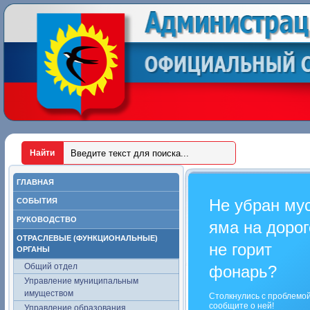
ГЛАВНАЯ
Не убран му
СОБЫТИЯ
РУКОВОДСТВО
яма на дорог
ОТРАСЛЕВЫЕ (ФУНКЦИОНАЛЬНЫЕ)
не горит
ОРГАНЫ
Общий отдел
фонарь?
Управление муниципальным
имуществом
Столкнулись с проблемо
сообщите о ней!
Управление образования