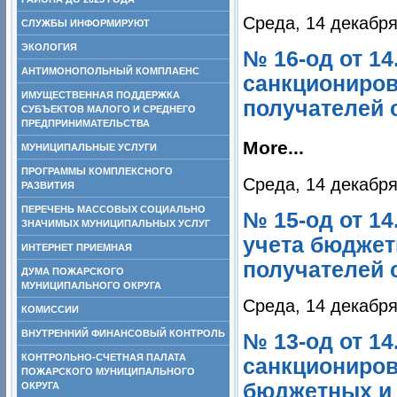
Среда, 14 декабря
СЛУЖБЫ ИНФОРМИРУЮТ
ЭКОЛОГИЯ
№ 16-од от 1
АНТИМОНОПОЛЬНЫЙ КОМПЛАЕНС
санкциониров
ИМУЩЕСТВЕННАЯ ПОДДЕРЖКА
получателей с
СУБЪЕКТОВ МАЛОГО И СРЕДНЕГО
ПРЕДПРИНИМАТЕЛЬСТВА
More...
МУНИЦИПАЛЬНЫЕ УСЛУГИ
ПРОГРАММЫ КОМПЛЕКСНОГО
Среда, 14 декабря
РАЗВИТИЯ
ПЕРЕЧЕНЬ МАССОВЫХ СОЦИАЛЬНО
№ 15-од от 1
ЗНАЧИМЫХ МУНИЦИПАЛЬНЫХ УСЛУГ
учета бюджет
ИНТЕРНЕТ ПРИЕМНАЯ
получателей 
ДУМА ПОЖАРСКОГО
МУНИЦИПАЛЬНОГО ОКРУГА
Среда, 14 декабря
КОМИССИИ
ВНУТРЕННИЙ ФИНАНСОВЫЙ КОНТРОЛЬ
№ 13-од от 1
КОНТРОЛЬНО-СЧЕТНАЯ ПАЛАТА
санкциониро
ПОЖАРСКОГО МУНИЦИПАЛЬНОГО
бюджетных и
ОКРУГА