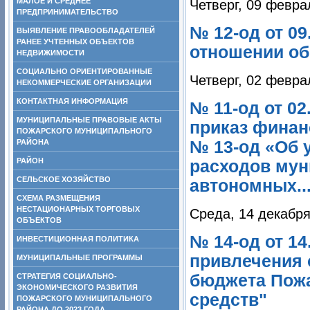
МАЛОЕ И СРЕДНЕЕ
Четверг, 09 февра
ПРЕДПРИНИМАТЕЛЬСТВО
№ 12-од от 09
ВЫЯВЛЕНИЕ ПРАВООБЛАДАТЕЛЕЙ
РАНЕЕ УЧТЕННЫХ ОБЪЕКТОВ
отношении об
НЕДВИЖИМОСТИ
СОЦИАЛЬНО ОРИЕНТИРОВАННЫЕ
Четверг, 02 февра
НЕКОММЕРЧЕСКИЕ ОРГАНИЗАЦИИ
КОНТАКТНАЯ ИНФОРМАЦИЯ
№ 11-од от 02
МУНИЦИПАЛЬНЫЕ ПРАВОВЫЕ АКТЫ
приказ финан
ПОЖАРСКОГО МУНИЦИПАЛЬНОГО
РАЙОНА
№ 13-од «Об 
РАЙОН
расходов му
СЕЛЬСКОЕ ХОЗЯЙСТВО
автономных...
СХЕМА РАЗМЕЩЕНИЯ
НЕСТАЦИОНАРНЫХ ТОРГОВЫХ
Среда, 14 декабря
ОБЪЕКТОВ
№ 14-од от 1
ИНВЕСТИЦИОННАЯ ПОЛИТИКА
привлечения 
МУНИЦИПАЛЬНЫЕ ПРОГРАММЫ
бюджета Пожа
СТРАТЕГИЯ СОЦИАЛЬНО-
ЭКОНОМИЧЕСКОГО РАЗВИТИЯ
средств"
ПОЖАРСКОГО МУНИЦИПАЛЬНОГО
РАЙОНА ДО 2023 ГОДА