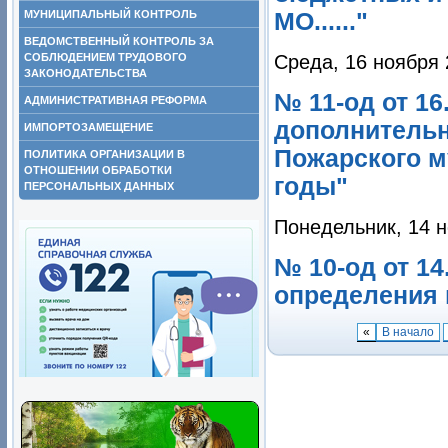
МО......"
МУНИЦИПАЛЬНЫЙ КОНТРОЛЬ
ВЕДОМСТВЕННЫЙ КОНТРОЛЬ ЗА
Среда, 16 ноября 
СОБЛЮДЕНИЕМ ТРУДОВОГО
ЗАКОНОДАТЕЛЬСТВА
№ 11-од от 16
АДМИНИСТРАТИВНАЯ РЕФОРМА
дополнительн
ИМПОРТОЗАМЕЩЕНИЕ
Пожарского м
ПОЛИТИКА ОРГАНИЗАЦИИ В
ОТНОШЕНИИ ОБРАБОТКИ
годы"
ПЕРСОНАЛЬНЫХ ДАННЫХ
Понедельник, 14 н
№ 10-од от 1
определения п
«
В начало