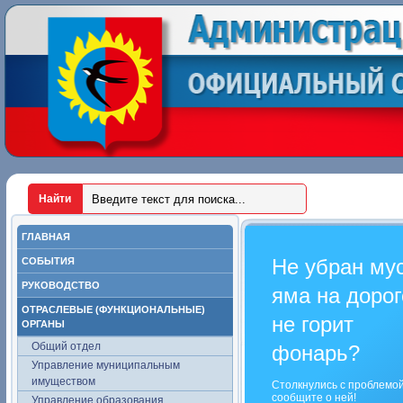
ГЛАВНАЯ
Не убран му
СОБЫТИЯ
РУКОВОДСТВО
яма на дорог
ОТРАСЛЕВЫЕ (ФУНКЦИОНАЛЬНЫЕ)
не горит
ОРГАНЫ
Общий отдел
фонарь?
Управление муниципальным
имуществом
Столкнулись с проблемо
сообщите о ней!
Управление образования