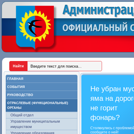
ГЛАВНАЯ
Не убран му
СОБЫТИЯ
РУКОВОДСТВО
яма на дорог
ОТРАСЛЕВЫЕ (ФУНКЦИОНАЛЬНЫЕ)
не горит
ОРГАНЫ
Общий отдел
фонарь?
Управление муниципальным
имуществом
Столкнулись с проблемо
сообщите о ней!
Управление образования