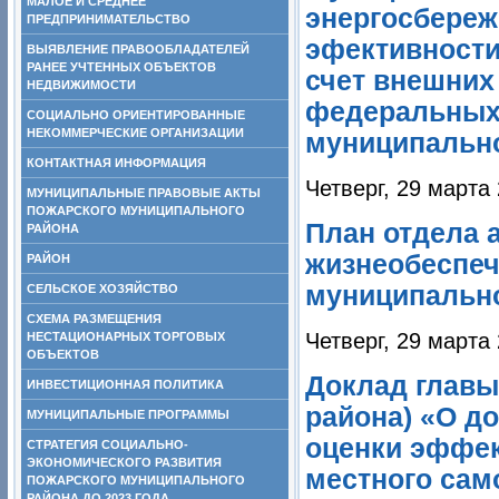
МАЛОЕ И СРЕДНЕЕ
энергосбереж
ПРЕДПРИНИМАТЕЛЬСТВО
эфективности
ВЫЯВЛЕНИЕ ПРАВООБЛАДАТЕЛЕЙ
РАНЕЕ УЧТЕННЫХ ОБЪЕКТОВ
счет внешних 
НЕДВИЖИМОСТИ
федеральных)
СОЦИАЛЬНО ОРИЕНТИРОВАННЫЕ
НЕКОММЕРЧЕСКИЕ ОРГАНИЗАЦИИ
муниципально
КОНТАКТНАЯ ИНФОРМАЦИЯ
Четверг, 29 марта
МУНИЦИПАЛЬНЫЕ ПРАВОВЫЕ АКТЫ
ПОЖАРСКОГО МУНИЦИПАЛЬНОГО
План отдела 
РАЙОНА
жизнеобеспеч
РАЙОН
муниципально
СЕЛЬСКОЕ ХОЗЯЙСТВО
СХЕМА РАЗМЕЩЕНИЯ
Четверг, 29 марта
НЕСТАЦИОНАРНЫХ ТОРГОВЫХ
ОБЪЕКТОВ
Доклад главы
ИНВЕСТИЦИОННАЯ ПОЛИТИКА
района) «О д
МУНИЦИПАЛЬНЫЕ ПРОГРАММЫ
оценки эффек
СТРАТЕГИЯ СОЦИАЛЬНО-
ЭКОНОМИЧЕСКОГО РАЗВИТИЯ
местного сам
ПОЖАРСКОГО МУНИЦИПАЛЬНОГО
РАЙОНА ДО 2023 ГОДА