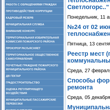
теплоснабжен
РАБОТА С ОБРАЩЕНИЯМИ ГРАЖДАН
Светлогорс.."
ПРОТИВОДЕЙСТВИЕ КОРРУПЦИИ
Понедельник, 11 а
КАДРОВЫЙ РЕЗЕРВ
МУНИЦИПАЛЬНАЯ СЛУЖБА
№24 от 02 ию
ВНИМАНИЕ КОНКУРС
теплоснабжени
ТЕРРИТОРИАЛЬНАЯ ИЗБИРАТЕЛЬНАЯ
КОМИССИЯ ПОЖАРСКОГО РАЙОНА
Пятница, 13 сентя
ПРОКУРОР РАЗЪЯСНЯЕТ
Реестр мест 
ТЕРРИТОРИАЛЬНОЕ ОБЩЕСТВЕННОЕ
САМОУПРАВЛЕНИЕ
коммунальны
ПОЧЕТНЫЕ ГРАЖДАНЕ ПОЖАРСКОГО
МУНИЦИПАЛЬНОГО РАЙОНА
Среда, 27 феврал
ДВ ГЕКТАР
Способы фор
ГРАДОСТРОИТЕЛЬСТВО
ремонта
ОЦЕНКА РЕГУЛИРУЮЩЕГО
ВОЗДЕЙСТВИЯ
Среда, 05 декабря
МУНИЦИПАЛЬНЫЕ ПАССАЖИРСКИЕ
ПЕРЕВОЗКИ
Муниципальн